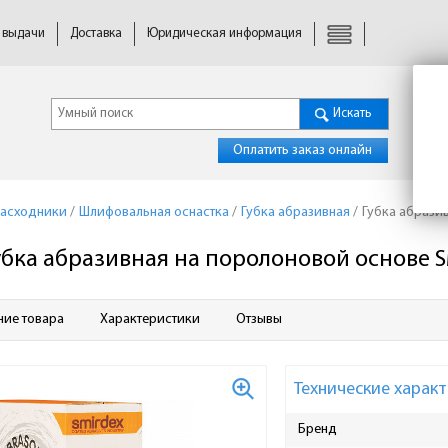
 выдачи
Доставка
Юридическая информация
Искать
Оплатить заказ онлайн
расходники
/
Шлифовальная оснастка
/
Губка абразивная
/
Губка абрази
убка абразивная на поролоновой основе S
ние товара
Характеристики
Отзывы
Технические характ
Бренд