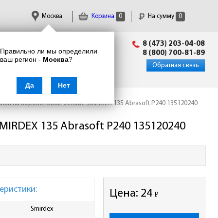
Москва
Корзина
0
На сумму
0
Пн-Пт: 09:00 - 18:00
8 (473) 203-04-08
Правильно ли мы определили
info@enkor24.ru
8 (800) 700-81-89
ваш регион -
Москва
?
Вход
|
Регистрация
Обратная связь
Да
Нет
вная на поролоновой основе SMIRDEX 135 Abrasoft P240 135120240
MIRDEX 135 Abrasoft P240 135120240
еристики:
Цена:
24
Р
-
Smirdex
Ширина упаковки, мм
100