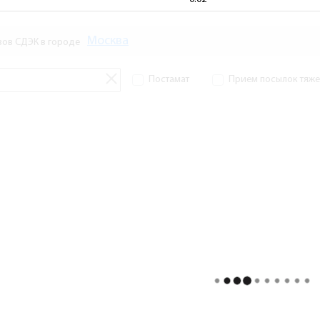
Москва
зов СДЭК в городе
Постамат
Прием посылок тяжел