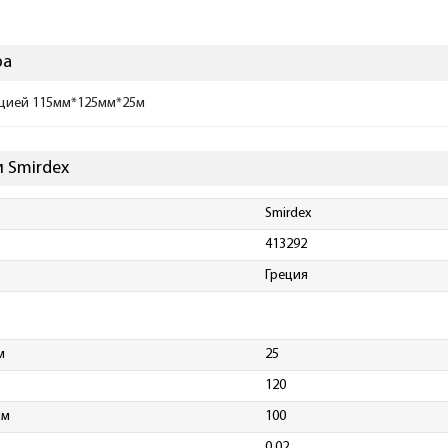
ра
ацией 115мм*125мм*25м
 Smirdex
Smirdex
413292
Греция
м
25
120
мм
100
0.02