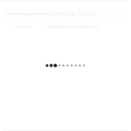
Москва
Пункты выдачи заказов СДЭК в городе
Постамат
Прием посылок тяжелее 35 кг