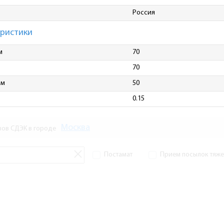
Россия
еристики
м
70
70
мм
50
0.15
Москва
зов СДЭК в городе
Постамат
Прием посылок тяжел