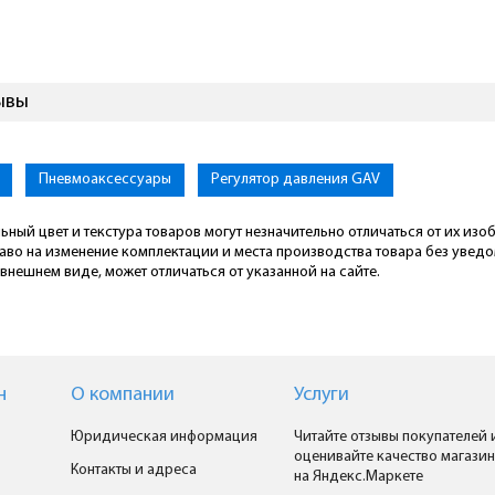
зывы
Пневмоаксессуары
Регулятор давления GAV
ьный цвет и текстура товаров могут незначительно отличаться от их из
раво на изменение комплектации и места производства товара без увед
внешнем виде, может отличаться от указанной на сайте.
н
О компании
Услуги
Юридическая информация
Читайте отзывы покупателей 
оценивайте качество магазин
Контакты и адреса
на Яндекс.Маркете