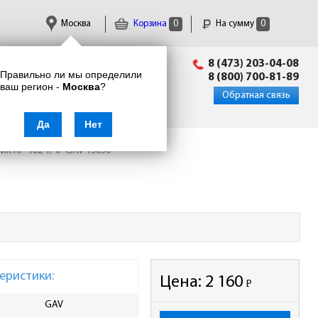
Москва
Корзина
0
На сумму
0
Пн-Пт: 09:00 - 18:00
8 (473) 203-04-08
Правильно ли мы определили
info@enkor24.ru
8 (800) 700-81-89
ваш регион -
Москва
?
Вход
|
Регистрация
Обратная связь
Да
Нет
ия RP-182 1/4F GAV 13030
еристики:
Цена:
2 160
Р
-
GAV
Ширина упаковки, мм
50