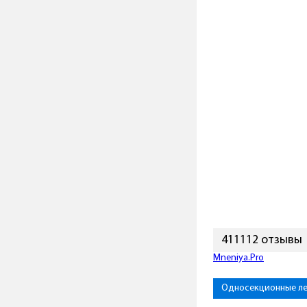
411112 отзывы
Mneniya.Pro
Односекционные л