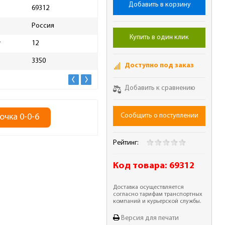
Добавить в корзину
69312
Высота упаковки, мм
500
Россия
Длина упаковки, мм
3500
Купить в один клик
т
12
Ширина упаковки, мм
120
3350
Масса брутто, кг
5.1
Доступно под заказ
Добавить к сравнению
Сообщить о поступлении
очка 0-0-6
Рейтинг:
Код товара:
69312
Доставка осуществляется
согласно тарифам транспортных
компаний и курьерской службы.
Версия для печати