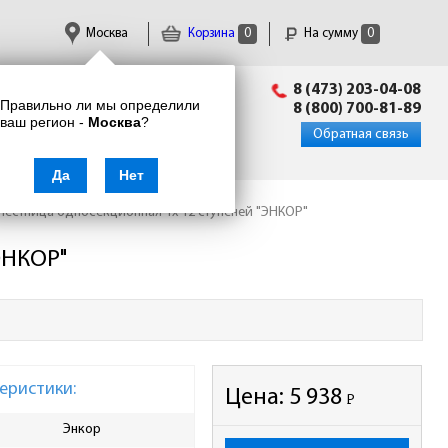
Москва
Корзина
0
На сумму
0
Пн-Пт: 09:00 - 18:00
8 (473) 203-04-08
Правильно ли мы определили
info@enkor24.ru
8 (800) 700-81-89
ваш регион -
Москва
?
Вход
|
Регистрация
Обратная связь
Да
Нет
Лестница односекционная 1х 12 ступеней "ЭНКОР"
ЭНКОР"
еристики:
Цена:
5 938
Р
-
Энкор
Материал
алю