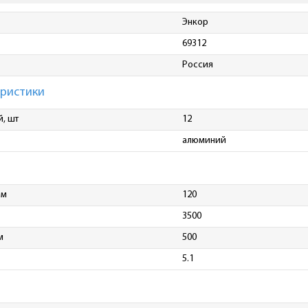
Энкор
69312
Россия
еристики
й, шт
12
алюминий
мм
120
3500
м
500
5.1