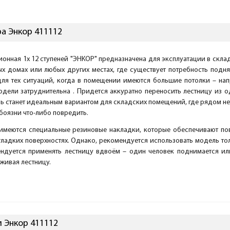
а Энкор 411112
онная 1х 12 ступеней "ЭНКОР" предназначена для эксплуатации в скл
ых домах или любых других местах, где существует потребность подн
для тех ситуаций, когда в помещении имеются большие потолки – нап
дели затруднительна . Придется аккуратно переносить лестницу из од
ь станет идеальным вариантом для складских помещений, где рядом нет
 боязни что-либо повредить.
имеются специальные резиновые накладки, которые обеспечивают по
гладких поверхностях. Однако, рекомендуется использовать модель тол
ендуется применять лестницу вдвоём – один человек поднимается или
живая лестницу.
 Энкор 411112