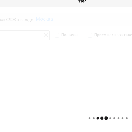
3350
Москва
зов СДЭК в городе
Постамат
Прием посылок тяжел