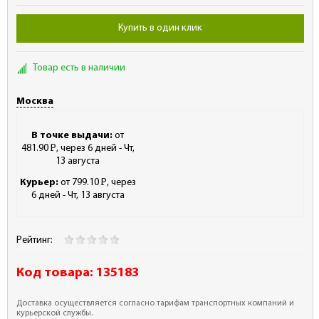
Купить в один клик
Товар есть в наличии
Москва
В точке выдачи:
от
481.90
Р
, через 6 дней - Чт,
-
13 августа
Курьер:
от 799.10
Р
, через
-
6 дней - Чт, 13 августа
Рейтинг:
Код товара:
135183
Доставка осуществляется согласно тарифам транспортных компаний и
курьерской службы.