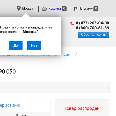
Москва
Корзина
0
На сумму
0
Пн-Пт: 09:00 - 18:00
8 (473) 203-04-08
Правильно ли мы определили
info@enkor24.ru
8 (800) 700-81-89
ваш регион -
Москва
?
Вход
|
Регистрация
Обратная связь
Да
Нет
нструмента
/
Насадки для электроинструмента
/
90 050
еристики:
Товар распродан
Bosch
Масса брутто, кг
0.61