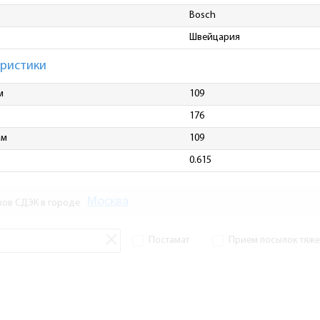
Bosch
Швейцария
еристики
м
109
176
мм
109
0.615
Москва
зов СДЭК в городе
Постамат
Прием посылок тяжел