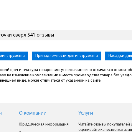
точки сверл S41 отзывы
роинструмента
Принадлежности для инструмента
Насадки для
ьный цвет и текстура товаров могут незначительно отличаться от их из
раво на изменение комплектации и места производства товара без увед
внешнем виде, может отличаться от указанной на сайте.
н
О компании
Услуги
Юридическая информация
Читайте отзывы покупателей 
оценивайте качество магазин