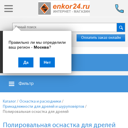
Оплатить заказ онлайн
Правильно ли мы определили
ваш регион -
Москва
?
Каталог товаров
Да
Нет
Фильтр
Каталог
/
Оснастка и расходники
/
Принадлежности для дрелей и шуруповёртов
/
Полировальная оснастка для дрелей
Полировальная оснастка для дрелей