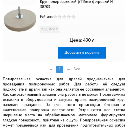
Круг полировальный ф115мм фетровый FIT 
38703
Рейтинг:
Код: 89516
Цена:
490
Р
-
Добавить в корзину
←
1
→
Все
Полировальная оснастка для дрелей предназначена для
проведения полировочных работ. Для работы её следует
подключать к дрели, так как она является её составным элементом.
Как самостоятельный элемент она работать не может. После зажима
оснастки в оборудовании и запуска дрели, полировочный круг
начинает вращаться. За счёт этого происходит быстрая и
качественная полировка поверхности. Устраняются все слегка
шершавые места на обрабатываемом материале. Формируется
гладкая поверхность, приятная на ощупь. Полировальная оснастка
может применяться как для проведения подготовительных работ