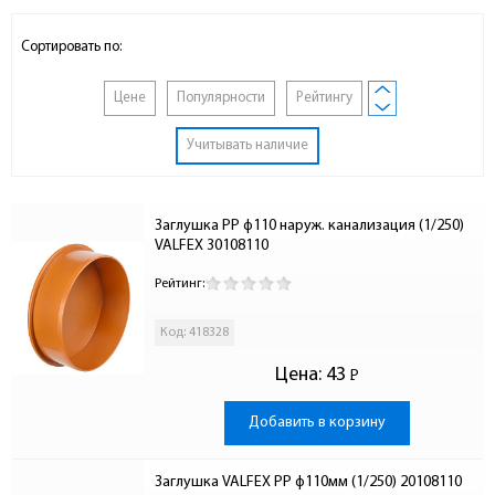
Сортировать по:
Цене
Популярности
Рейтингу
Учитывать наличие
Заглушка PP ф110 наруж. канализация (1/250) 
VALFEX 30108110
Рейтинг:
Код: 418328
Цена:
43
Р
-
Добавить в корзину
Заглушка VALFEX PP ф110мм (1/250) 20108110