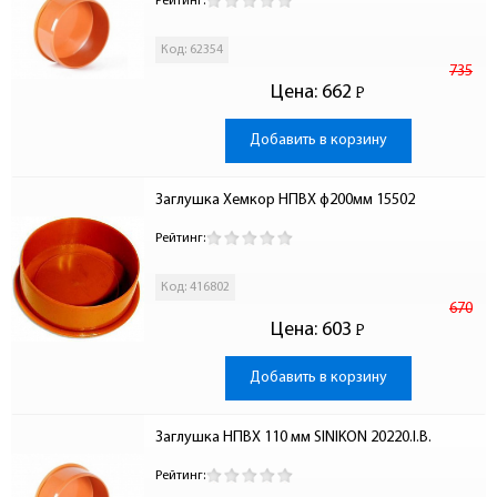
Рейтинг:
Код: 62354
735
Цена:
662
Р
-
Добавить в корзину
Заглушка Хемкор НПВХ ф200мм 15502
Рейтинг:
Код: 416802
670
Цена:
603
Р
-
Добавить в корзину
Заглушка НПВХ 110 мм SINIKON 20220.I.B.
Рейтинг: