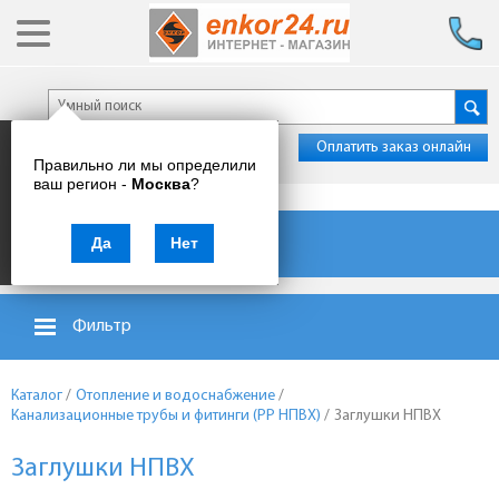
Оплатить заказ онлайн
Правильно ли мы определили
ваш регион -
Москва
?
Каталог товаров
Да
Нет
Фильтр
Каталог
/
Отопление и водоснабжение
/
Канализационные трубы и фитинги (PP НПВХ)
/
Заглушки НПВХ
Заглушки НПВХ