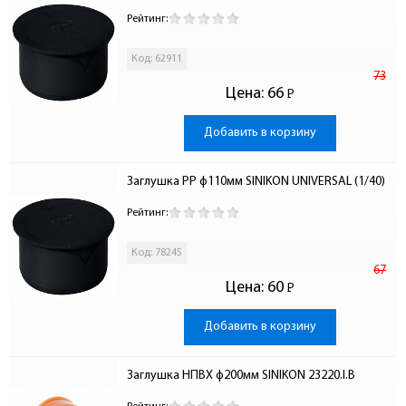
Рейтинг:
Код: 62911
73
Цена:
66
Р
-
Добавить в корзину
Заглушка PP ф110мм SINIKON UNIVERSAL (1/40)
Рейтинг:
Код: 78245
67
Цена:
60
Р
-
Добавить в корзину
Заглушка НПВХ ф200мм SINIKON 23220.I.B