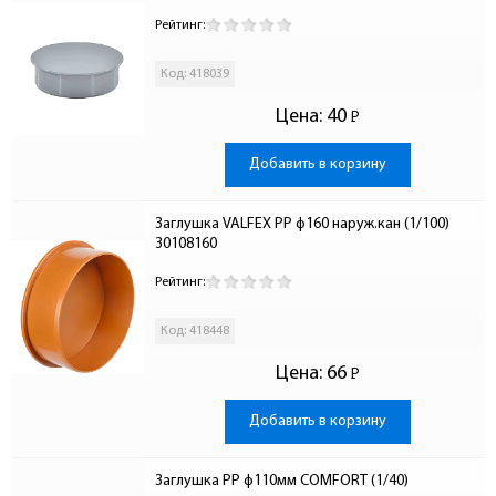
Рейтинг:
Код: 418039
Цена:
40
Р
-
Добавить в корзину
Заглушка VALFEX PP ф160 наруж.кан (1/100) 
30108160
Рейтинг:
Код: 418448
Цена:
66
Р
-
Добавить в корзину
Заглушка PP ф110мм COMFORT (1/40)