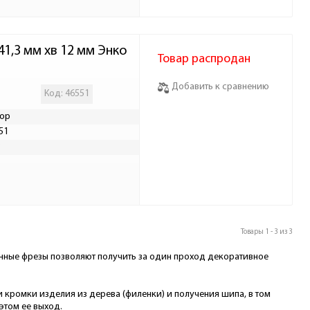
1,3 мм хв 12 мм Энко
Товар распродан
Добавить к сравнению
Код: 46551
ор
51
Р
Товары 1 - 3 из 3
нные фрезы позволяют получить за один проход декоративное
ромки изделия из дерева (филенки) и получения шипа, в том
этом ее выход.