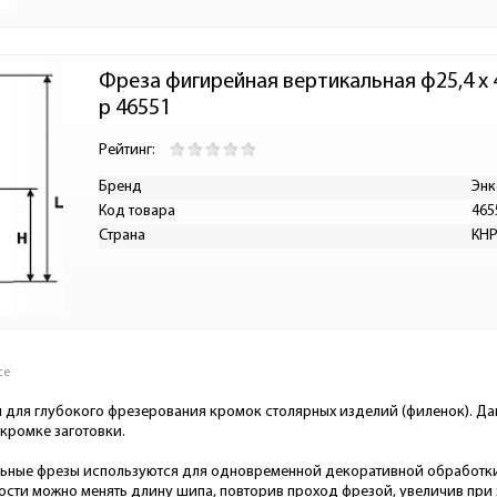
Фреза фигирейная вертикальная ф25,4 x 4
р 46551
Рейтинг:
Бренд
Энк
Код товара
465
Страна
КН
се
 для глубокого фрезерования кромок столярных изделий (филенок). Да
кромке заготовки.
ьные фрезы используются для одновременной декоративной обработки к
сти можно менять длину шипа, повторив проход фрезой, увеличив при 