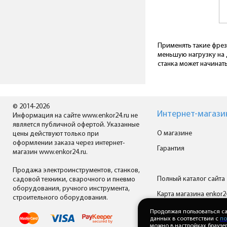
Применять такие фрез
меньшую нагрузку на 
станка может начинатьс
© 2014-2026
Интернет-магази
Информация на сайте www.enkor24.ru не
является публичной офертой. Указанные
О магазине
цены действуют только при
оформлении заказа через интернет-
Гарантия
магазин www.enkor24.ru.
Продажа электроинструментов, станков,
Полный каталог сайта
садовой техники, сварочного и пневмо
оборудования, ручного инструмента,
Карта магазина enkor2
строительного оборудования.
Все производители
Продолжая пользоваться са
данных в соответствии с
по
можно в настройках браузер
Скачать прайс-лист