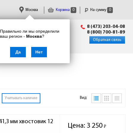
Москва
Корзина
0
На сумму
0
Пн-Пт: 09:00 - 18:00
8 (473) 203-04-08
Правильно ли мы определили
info@enkor24.ru
8 (800) 700-81-89
ваш регион -
Москва
?
Вход
|
Регистрация
Обратная связь
Да
Нет
Вид:
Учитывать наличие
1,3 мм хвостовик 12 
Цена:
3 250
Р
-