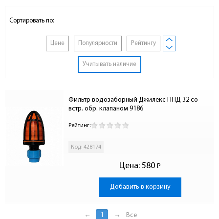
Сортировать по:
Цене
Популярности
Рейтингу
Учитывать наличие
Фильтр водозаборный Джилекс ПНД 32 со 
встр. обр. клапаном 9186
Рейтинг:
Код: 428174
Цена:
580
Р
-
Добавить в корзину
←
1
→
Все