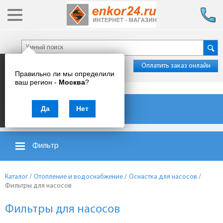
Оплатить заказ онлайн
Правильно ли мы определили
ваш регион -
Москва
?
Каталог товаров
Да
Нет
Фильтр
Каталог
/
Отопление и водоснабжение
/
Оснастка для насосов
/
Фильтры для насосов
Фильтры для насосов