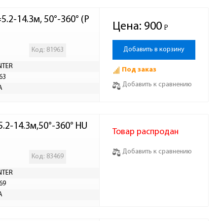
.2-14.3м, 50°-360° (P
Цена:
900
Р
-
Добавить в корзину
Код: 81963
NTER
Под заказ
63
Добавить к сравнению
А
.2-14.3м,50°-360° HU
Товар распродан
Добавить к сравнению
Код: 83469
NTER
69
А