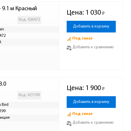
- 9.1 м Красный
Цена:
1 030
Р
-
Код: 426472
Добавить в корзину
ain
472
Под заказ
А
Добавить к сравнению
3.0
Цена:
1 900
Р
-
Код: 421199
Добавить в корзину
n Bird
199
Под заказ
анция
Добавить к сравнению