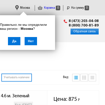
Москва
Корзина
0
На сумму
0
Пн-Пт: 09:00 - 18:00
8 (473) 203-04-08
Правильно ли мы определили
info@enkor24.ru
8 (800) 700-81-89
ваш регион -
Москва
?
Вход
|
Регистрация
Обратная связь
Да
Нет
Вид:
Учитывать наличие
 4.6 м. Зеленый
Цена:
875
Р
-
Код: 426473