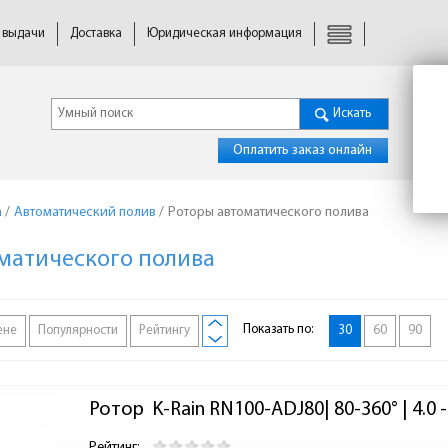
 выдачи
Доставка
Юридическая информация
Искать
Оплатить заказ онлайн
а
/
Автоматический полив
/
Роторы автоматического полива
матического полива
Показать по:
ене
Популярности
Рейтингу
30
60
90
Ротор  K-Rain RN100-ADJ80| 80-360° | 4.0 -
Рейтинг: