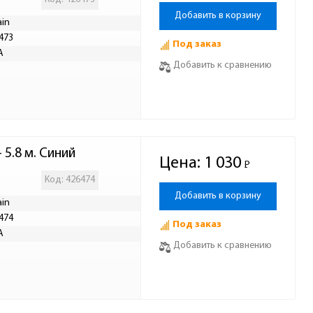
Добавить в корзину
ain
473
Под заказ
А
Добавить к сравнению
 5.8 м. Синий
Цена:
1 030
Р
-
Код: 426474
Добавить в корзину
ain
474
Под заказ
А
Добавить к сравнению