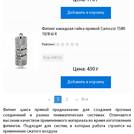
Р
-
Добавить в корзину
Фитинг накидная гайка прямой Camozzi 1580 
10/8-6/4
Рейтинг:
Код: 408122
Цена:
430
Р
-
Добавить в корзину
←
1
2
→
Все
Фитинг цанга прямой предназначен для создания прочных
соединений в разных пневматических системах. Отличаются
высоким качеством применяемого материала во время изготовления
фитингов. Подходят для систем, в которых работа строится на
применении сжатого воздуха.