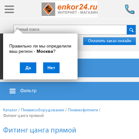
Оплатить заказ онлайн
Правильно ли мы определили
ваш регион -
Москва
?
Каталог товаров
Да
Нет
Фильтр
Каталог
/
Пневмооборудование
/
Пневмофитинги
/
Фитинг цанга прямой
Фитинг цанга прямой