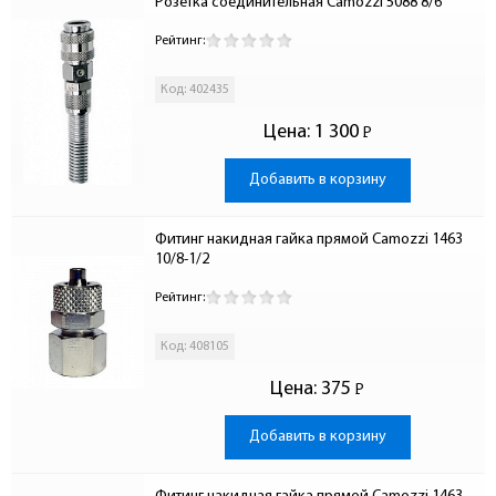
Розетка соединительная Camozzi 5088 8/6
Рейтинг:
Код: 402435
Цена:
1 300
Р
-
Добавить в корзину
Фитинг накидная гайка прямой Camozzi 1463 
10/8-1/2
Рейтинг:
Код: 408105
Цена:
375
Р
-
Добавить в корзину