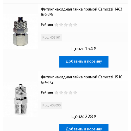
Фитинг накидная гайка прямой Camozzi 1463 
8/6-3/8
Рейтинг:
Код: 408101
Цена:
154
Р
-
Добавить в корзину
Фитинг накидная гайка прямой Camozzi 1510 
6/4-1/2
Рейтинг:
Код: 408090
Цена:
228
Р
-
Добавить в корзину