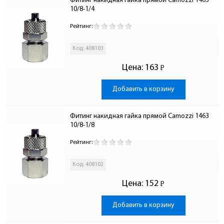
Фитинг накидная гайка прямой Camozzi 1463 
10/8-1/4
Рейтинг:
Код: 408103
Цена:
163
Р
-
Добавить в корзину
Фитинг накидная гайка прямой Camozzi 1463 
10/8-1/8
Рейтинг:
Код: 408102
Цена:
152
Р
-
Добавить в корзину