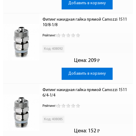
Добавить в корзину
Фитинг накидная гайка прямой Camozzi 1511 
10/8-1/8
Рейтинг:
Код: 408092
Цена:
209
Р
-
Добавить в корзину
Фитинг накидная гайка прямой Camozzi 1511 
6/4-1/4
Рейтинг:
Код: 408085
Цена:
152
Р
-