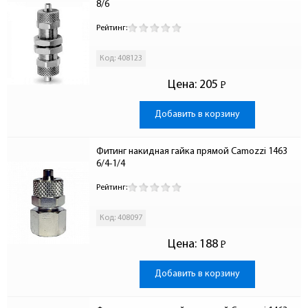
8/6
Рейтинг:
Код: 408123
Цена:
205
Р
-
Добавить в корзину
Фитинг накидная гайка прямой Camozzi 1463 
6/4-1/4
Рейтинг:
Код: 408097
Цена:
188
Р
-
Добавить в корзину