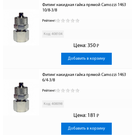
Фитинг накидная гайка прямой Camozzi 1463 
10/8-3/8
Рейтинг:
Код: 408104
Цена:
350
Р
-
Добавить в корзину
Фитинг накидная гайка прямой Camozzi 1463 
6/4-3/8
Рейтинг:
Код: 408098
Цена:
181
Р
-
Добавить в корзину