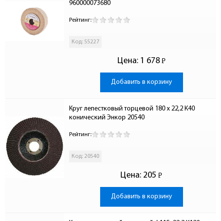
960000073680
Рейтинг:
Код: 55227
Цена:
1 678
Р
-
Добавить в корзину
Круг лепестковый торцевой 180 x 22,2 К40 
конический Энкор 20540
Рейтинг:
Код: 20540
Цена:
205
Р
-
Добавить в корзину