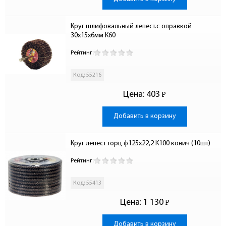
Круг шлифовальный лепест.с оправкой 
30х15х6мм К60
Рейтинг:
Код: 55216
Цена:
403
Р
-
Добавить в корзину
Круг лепест торц ф125х22,2 К100 конич (10шт)
Рейтинг:
Код: 55413
Цена:
1 130
Р
-
Добавить в корзину