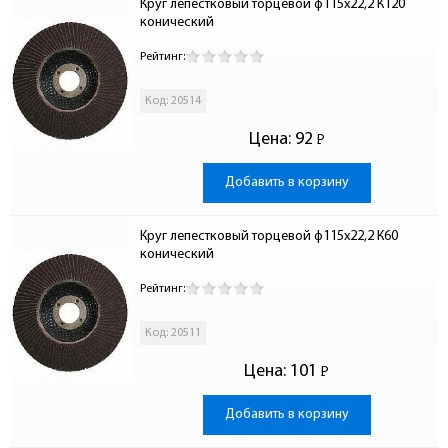
Круг лепестковый торцевой ф115х22,2 К120 
конический
Рейтинг:
Код: 20514
Цена:
92
Р
-
Добавить в корзину
Круг лепестковый торцевой ф115х22,2 К60 
конический
Рейтинг:
Код: 20511
Цена:
101
Р
-
Добавить в корзину