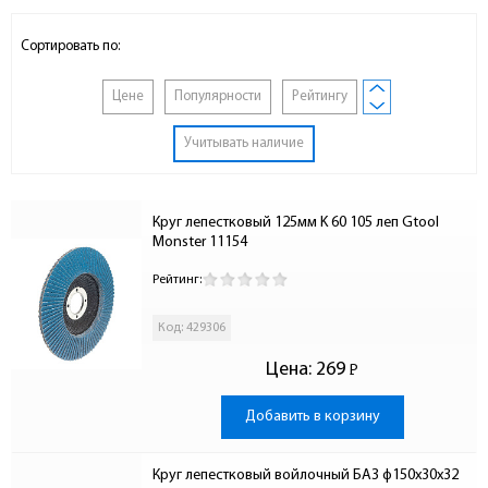
Сортировать по:
Цене
Популярности
Рейтингу
Учитывать наличие
Круг лепестковый 125мм K 60 105 леп Gtool 
Monster 11154
Рейтинг:
Код: 429306
Цена:
269
Р
-
Добавить в корзину
Круг лепестковый войлочный БАЗ ф150х30х32 