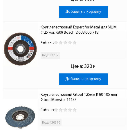
-
Добавить в корзину
Круг лепестковый Expert for Metal для УШМ 
(125 мм; К80) Bosch 2.608.606.718
Рейтинг:
Код: 32237
Цена:
320
Р
-
Добавить в корзину
Круг лепестковый Gtool 125мм K 80 105 леп 
Gtool Monster 11155
Рейтинг:
Код: 430370