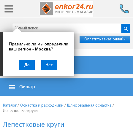
Оплатить заказ онлайн
Правильно ли мы определили
ваш регион -
Москва
?
Каталог товаров
Да
Нет
Фильтр
Каталог
/
Оснастка и расходники
/
Шлифовальная оснастка
/
Лепестковые круги
Лепестковые круги