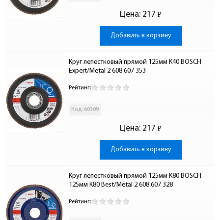
Цена:
217
Р
-
Добавить в корзину
Круг лепестковый прямой 125мм K40 BOSCH 
Expert/Metal 2 608 607 353
Рейтинг:
Код: 60309
Цена:
217
Р
-
Добавить в корзину
Круг лепестковый прямой 125мм K80 BOSCH 
125мм K80 Best/Metal 2 608 607 328
Рейтинг: