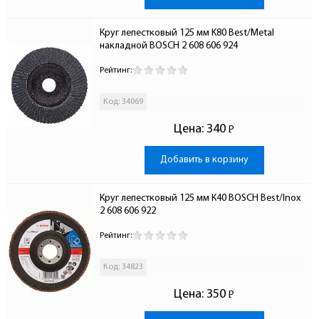
Круг лепестковый 125 мм K80 Best/Metal 
накладной BOSCH 2 608 606 924
Рейтинг:
Код: 34069
Цена:
340
Р
-
Добавить в корзину
Круг лепестковый 125 мм К40 BOSCH Best/Inox 
2 608 606 922
Рейтинг:
Код: 34823
Цена:
350
Р
-