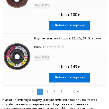
Код: 52172
Цена:
100
Р
-
Добавить в корзину
Круг лепестковый торц ф125х22,2 К100 конич
Рейтинг:
Код: 55408
Цена:
143
Р
-
Добавить в корзину
←
1
2
3
4
→
Все
Имеют коническую форму, для увеличения площади контакта с
обрабатываемой поверхностью. Подложка выполнена из
стекловолокна, что делает круг легким. Металлическая втулка