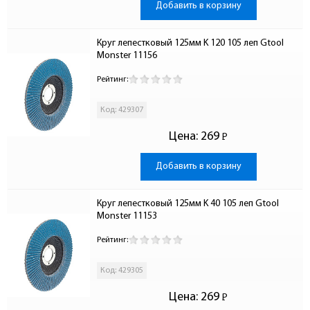
Добавить в корзину
Круг лепестковый 125мм K 120 105 леп Gtool 
Monster 11156
Рейтинг:
Код: 429307
Цена:
269
Р
-
Добавить в корзину
Круг лепестковый 125мм K 40 105 леп Gtool 
Monster 11153
Рейтинг:
Код: 429305
Цена:
269
Р
-