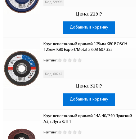
Код: 59998
Цена:
225
Р
-
Добавить в корзину
Круг лепестковый прямой 125мм K80 BOSCH 
125мм K80 Expert/Metal 2 608 607 355
Рейтинг:
Код: 60242
Цена:
320
Р
-
Добавить в корзину
Круг лепестковый прямой 14А 40/Р40 Лужский 
АЗ, г.Луга КЛТ1
Рейтинг: