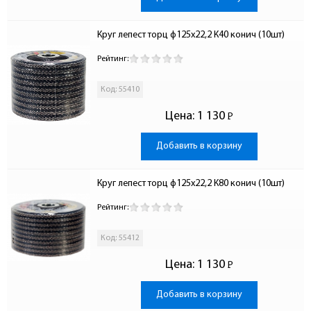
Круг лепест торц ф125х22,2 К40 конич (10шт)
Рейтинг:
Код: 55410
Цена:
1 130
Р
-
Добавить в корзину
Круг лепест торц ф125х22,2 К80 конич (10шт)
Рейтинг:
Код: 55412
Цена:
1 130
Р
-
Добавить в корзину