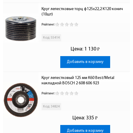
Круг лепестковые торц ф125х22,2 К120 конич 
(10шт)
Рейтинг:
Код: 55414
Цена:
1 130
Р
-
Добавить в корзину
Круг лепестковый 125 мм K60 Best/Metal 
накладной BOSCH 2 608 606 923
Рейтинг:
Код: 34824
Цена:
335
Р
-
Добавить в корзину