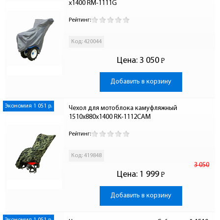
х1400 RM-1111G
Рейтинг:
Код: 420044
Цена:
3 050
Р
-
Добавить в корзину
Экономия 1 051 р.
Чехол для мотоблока камуфляжный 
1510х880х1400 RK-1112CAM
Рейтинг:
Код: 419848
3 050
Цена:
1 999
Р
-
Добавить в корзину