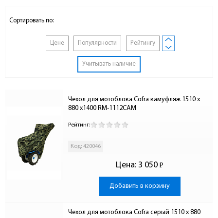
Сортировать по:
Цене
Популярности
Рейтингу
Учитывать наличие
Чехол для мотоблока Cofra камуфляж 1510 х 
880 х1400 RM-1112CAM
Рейтинг:
Код: 420046
Цена:
3 050
Р
-
Добавить в корзину
Чехол для мотоблока Cofra серый 1510 х 880 