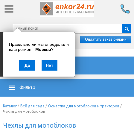
Оплатить заказ онлайн
Правильно ли мы определили
ваш регион -
Москва
?
Каталог товаров
Да
Нет
Фильтр
Каталог
/
Всё для сада
/
Оснастка для мотоблоков и тракторов
/
Чехлы для мотоблоков
Чехлы для мотоблоков