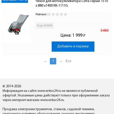
Экономия 1 051 р.
Чехол для мотокультиватора Cofra серый 1510 
х 880 х1400 RK-1111G
Рейтинг:
Код: 420045
3 050
Цена:
1 999
Р
-
Добавить в корзину
←
1
→
Все
© 2014-2026
Информация на сайте www.enkor24.ru не является публичной
офертой. Указанные цены действуют только при оформлении заказа
через интернет-магазин www.enkor24.ru.
Продажа электроинструментов, станков, садовой техники,
сварочного и пневмо оборудования, ручного инструмента,