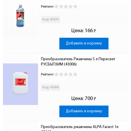
Рейтинг:
Код: 43073
Цена:
166
Р
-
Добавить в корзину
Преобразователь Ржавчины 5 л Пересвет 
РУСБЫТХИМ (43006)
Рейтинг:
Код: 43006
Цена:
700
Р
-
Добавить в корзину
Преобразователь ржавчины ALPA Farant 1л 