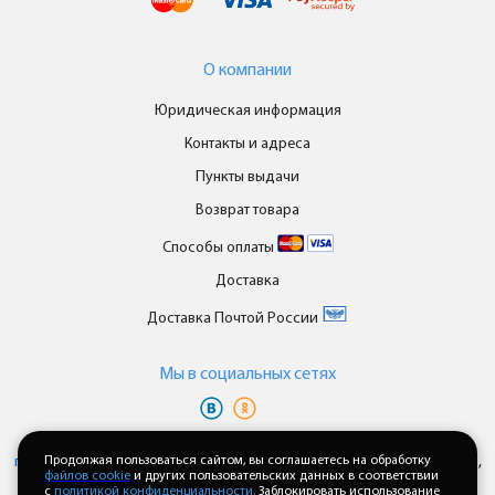
О компании
Юридическая информация
Контакты и адреса
Пункты выдачи
Возврат товара
Способы оплаты
Доставка
Доставка Почтой России
Мы в cоциальных сетях
Вы принимаете условия
политики в отношении обработки
персональных данных
Продолжая пользоваться сайтом, вы соглашаетесь на обработку
и
пользовательского соглашения
каждый раз,
файлов cookie
и других пользовательских данных в соответствии
когда оставляете свои данные в любой форме обратной связи на
с
политикой конфиденциальности.
Заблокировать использование