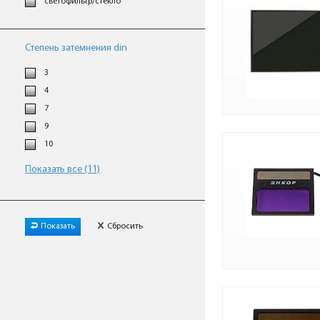
светофильтр/стекло
Степень затемнения din
3
4
7
9
10
Показать все (11)
Показать
Сбросить