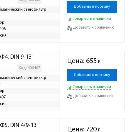
Добавить в корзину
оматический светофильтр
1
Товар есть в наличии
ор
Добавить к сравнению
406
сия
Ф4, DIN 9-13
Цена:
655
Р
-
Код: 406407
Добавить в корзину
оматический светофильтр
3
Товар есть в наличии
ор
Добавить к сравнению
407
сия
5, DIN 4/9-13
Цена:
720
Р
-