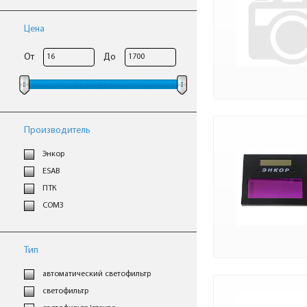
Цена
От
До
Производитель
Энкор
ESAB
ПТК
СОМЗ
Тип
автоматический светофильтр
светофильтр