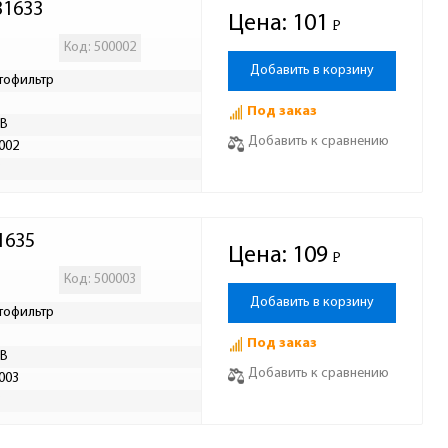
31633
Цена:
101
Р
-
Код: 500002
Добавить в корзину
тофильтр
Под заказ
AB
Добавить к сравнению
002
Р
1635
Цена:
109
Р
-
Код: 500003
Добавить в корзину
тофильтр
Под заказ
AB
Добавить к сравнению
003
Р