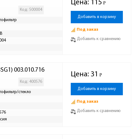
Цена:
115
Р
-
Код: 500004
Добавить в корзину
тофильтр
Под заказ
AB
Добавить к сравнению
004
Р
SG1) 003.010.716
Цена:
31
Р
-
Код: 400576
Добавить в корзину
тофильтр/стекло
Под заказ
Добавить к сравнению
576
сия