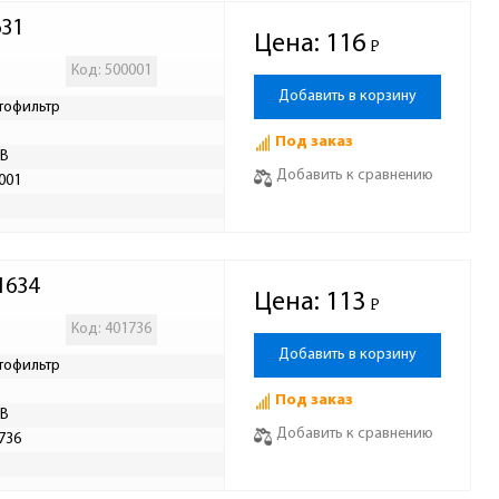
631
Цена:
116
Р
-
Код: 500001
Добавить в корзину
тофильтр
Под заказ
AB
Добавить к сравнению
001
Р
1634
Цена:
113
Р
-
Код: 401736
Добавить в корзину
тофильтр
Под заказ
AB
Добавить к сравнению
736
Р