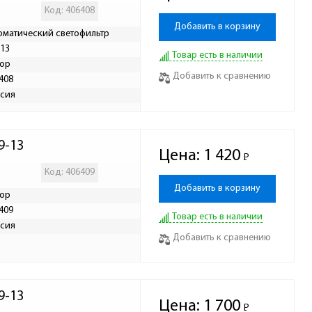
Код: 406408
Добавить в корзину
оматический светофильтр
-13
Товар есть в наличии
ор
Добавить к сравнению
408
сия
9-13
Цена:
1 420
Р
-
Код: 406409
Добавить в корзину
ор
409
Товар есть в наличии
сия
Добавить к сравнению
9-13
Цена:
1 700
Р
-