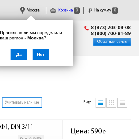
Москва
Корзина
0
На сумму
0
Пн-Пт: 09:00 - 18:00
8 (473) 203-04-08
Правильно ли мы определили
info@enkor24.ru
8 (800) 700-81-89
ваш регион -
Москва
?
Вход
|
Регистрация
Обратная связь
Да
Нет
Вид:
Учитывать наличие
Ф1, DIN 3/11
Цена:
590
Р
-
Код: 406406