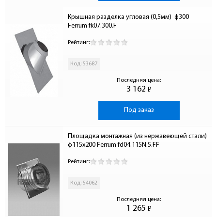
Крышная разделка угловая (0,5мм)  ф300 
Ferrum fk07.300.F
Рейтинг:
Код: 53687
Последняя цена:
3 162
Р
-
Под заказ
Площадка монтажная (из нержавеющей стали) 
ф115х200 Ferrum fd04.115N.5.FF
Рейтинг:
Код: 54062
Последняя цена:
1 265
Р
-