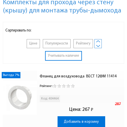
Комплекты для прохода через стену
(крышу) для монтажа трубы-дымохода
Сортировать по:
Цене
Популярности
Рейтингу
Учитывать наличие
Выгода 7%
Фланец для воздуховода  ВЕСТ 12ФМ 11414
Рейтинг:
Код: 404464
287
Цена:
267
Р
-
Добавить в корзину