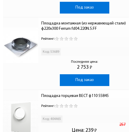
Под заказ
Площадка монтажная (из нержавеющей стали) 
ф220х300 Ferrum fd04.220N.5.FF
Рейтинг:
Код: 53689
Последняя цена:
2 753
Р
-
Под заказ
Площадка торцевая ВЕСТ ф110 55845
Рейтинг:
Код: 404465
257
Цена:
239
Р
-