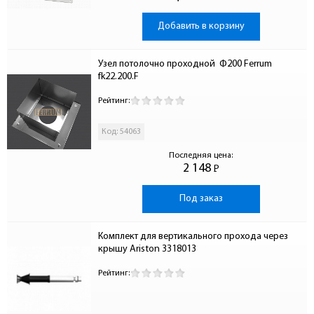
Добавить в корзину
Узел потолочно проходной  Ф200 Ferrum 
fk22.200.F
Рейтинг:
Код: 54063
Последняя цена:
2 148
Р
-
Под заказ
Комплект для вертикального прохода через 
крышу Ariston 3318013
Рейтинг: