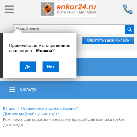
Оплатить заказ онлайн
Правильно ли мы определили
ваш регион -
Москва
?
Каталог товаров
Да
Нет
Фильтр
Каталог
/
Отопление и водоснабжение
/
Дымоходы (труба-дымоход)
/
Комплекты для прохода через стену (крышу) для монтажа трубы-
дымохода