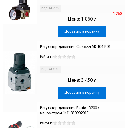
Код: 416565
1 260
Цена:
1 060
Р
-
Добавить в корзину
Регулятор давления Camozzi MC104-R01
Рейтинг:
Код: 410308
Цена:
3 450
Р
-
Добавить в корзину
Регулятор давления Patriot R200 с 
манометром 1/4" 830902015
Рейтинг: