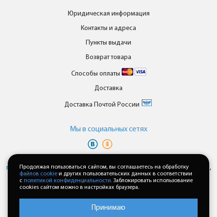
Юридическая информация
Контакты и адреса
Пункты выдачи
Возврат товара
Способы оплаты
Доставка
Доставка Почтой России
Мы в cоциальных сетях
Вы принимаете условия
политики в отношении обработки
персональных данных
Продолжая пользоваться сайтом, вы соглашаетесь на обработку
и
пользовательского соглашения
каждый раз,
файлов cookie
и других пользовательских данных в соответствии
когда оставляете свои данные в любой форме обратной связи на
с
политикой конфиденциальности.
Заблокировать использование
сайте enkor24.ru
cookies сайтом можно в настройках браузера.
Принимаю