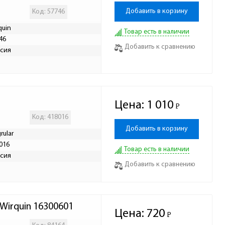
Добавить в корзину
Код: 57746
quin
Товар есть в наличии
46
Добавить к сравнению
сия
Цена:
1 010
Р
-
Код: 418016
Добавить в корзину
rular
016
Товар есть в наличии
сия
Добавить к сравнению
Wirquin 16300601
Цена:
720
Р
-