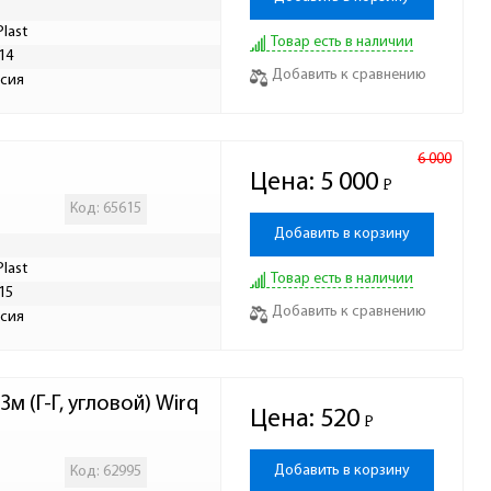
Plast
Товар есть в наличии
14
Добавить к сравнению
сия
6 000
Цена:
5 000
Р
-
Код: 65615
Добавить в корзину
Plast
Товар есть в наличии
15
Добавить к сравнению
сия
 (Г-Г, угловой) Wirq
Цена:
520
Р
-
Добавить в корзину
Код: 62995