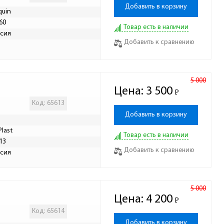
Добавить в корзину
quin
60
Товар есть в наличии
сия
Добавить к сравнению
5 000
Цена:
3 500
Р
-
Код: 65613
Добавить в корзину
Plast
Товар есть в наличии
13
Добавить к сравнению
сия
5 000
Цена:
4 200
Р
-
Код: 65614
Добавить в корзину