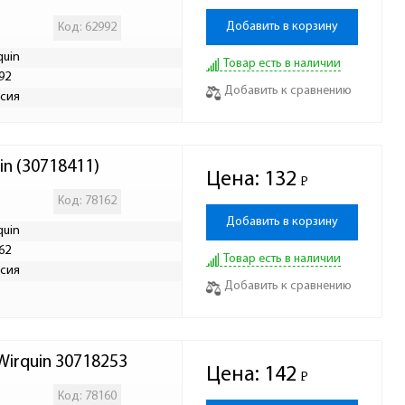
Добавить в корзину
Код: 62992
quin
Товар есть в наличии
92
Добавить к сравнению
сия
n (30718411)
Цена:
132
Р
-
Код: 78162
Добавить в корзину
quin
62
Товар есть в наличии
сия
Добавить к сравнению
Wirquin 30718253
Цена:
142
Р
-
Код: 78160