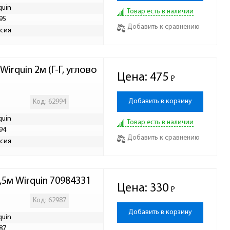
quin
Товар есть в наличии
95
Добавить к сравнению
сия
rquin 2м (Г-Г, углово
Цена:
475
Р
-
Добавить в корзину
Код: 62994
quin
Товар есть в наличии
94
Добавить к сравнению
сия
5м Wirquin 70984331
Цена:
330
Р
-
Код: 62987
Добавить в корзину
quin
87