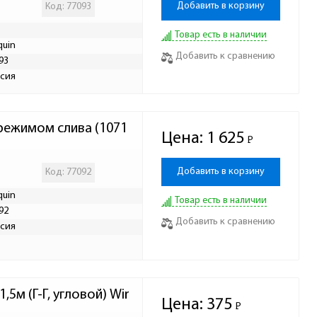
Добавить в корзину
Код: 77093
Товар есть в наличии
quin
Добавить к сравнению
93
сия
 режимом слива (1071
Цена:
1 625
Р
-
Добавить в корзину
Код: 77092
quin
Товар есть в наличии
92
Добавить к сравнению
сия
5м (Г-Г, угловой) Wir
Цена:
375
Р
-