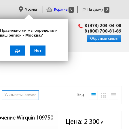
Москва
Корзина
0
На сумму
0
Пн-Пт: 09:00 - 18:00
8 (473) 203-04-08
Правильно ли мы определили
info@enkor24.ru
8 (800) 700-81-89
ваш регион -
Москва
?
Вход
|
Регистрация
Обратная связь
Да
Нет
Вид:
Учитывать наличие
чение Wirquin 109750
Цена:
2 300
Р
-