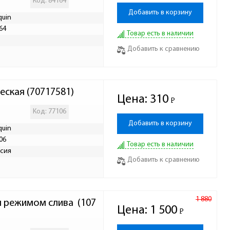
Код: 84164
Добавить в корзину
quin
64
Товар есть в наличии
Р
Добавить к сравнению
еская (70717581)
Цена:
310
Р
-
Код: 77106
Добавить в корзину
quin
06
Товар есть в наличии
сия
Добавить к сравнению
1 880
 режимом слива  (107
Цена:
1 500
Р
-