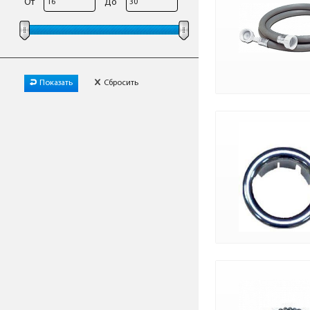
От
До
Показать
Сбросить