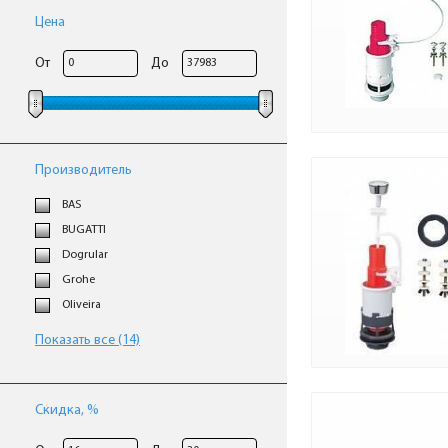
Цена
От
До
Производитель
BAS
BUGATTI
Dogrular
Grohe
Oliveira
Показать все (14)
Скидка, %