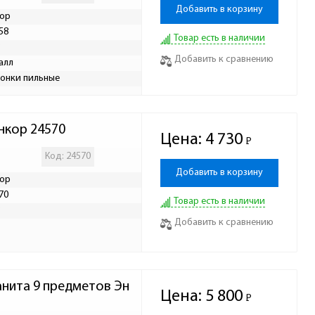
Добавить в корзину
ор
58
Товар есть в наличии
Р
Добавить к сравнению
алл
онки пильные
нкор 24570
Цена:
4 730
Р
-
Код: 24570
Добавить в корзину
ор
70
Товар есть в наличии
Р
Добавить к сравнению
нита 9 предметов Эн
Цена:
5 800
Р
-