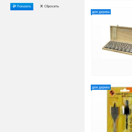
Показать
Сбросить
для дерева
для дерева