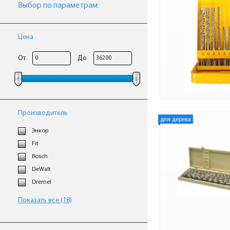
Выбор по параметрам:
Цена
От
До
Производитель
для дерева
Энкор
Fit
Bosch
DeWalt
Dremel
Показать все (18)