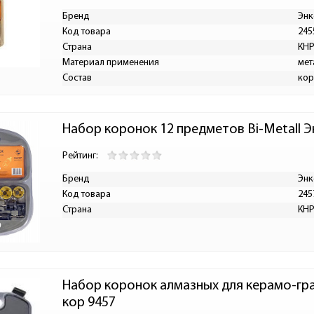
Бренд
Энк
Код товара
245
Страна
КН
Материал применения
мет
Состав
кор
Набор коронок 12 предметов Bi-Metall Э
Рейтинг:
Бренд
Энк
Код товара
245
Страна
КН
Набор коронок алмазных для керамо-гра
кор 9457