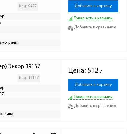
Добавить в корзину
Код: 9457
ор
Товар есть в наличии
7
Добавить к сравнению
Р
амогранит
ер) Энкор 19157 
Цена:
512
Р
-
Код: 19157
Добавить в корзину
ор
57
Товар есть в наличии
Р
Добавить к сравнению
весина