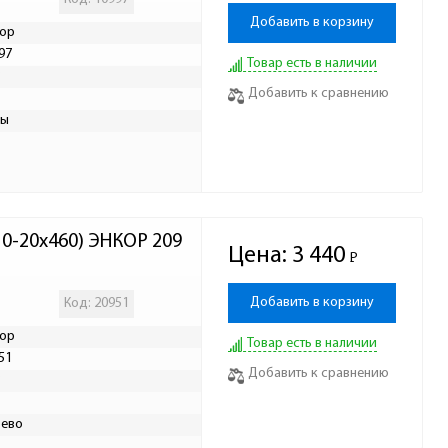
Добавить в корзину
ор
97
Товар есть в наличии
Р
Добавить к сравнению
ры
10-20х460) ЭНКОР 209
Цена:
3 440
Р
-
Добавить в корзину
Код: 20951
ор
Товар есть в наличии
51
Добавить к сравнению
Р
ево