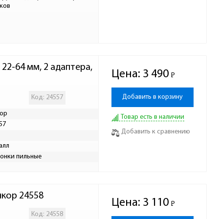
ков
2-64 мм, 2 адаптера, 
Цена:
3 490
Р
-
Добавить в корзину
Код: 24557
ор
Товар есть в наличии
57
Добавить к сравнению
Р
алл
онки пильные
нкор 24558
Цена:
3 110
Р
-
Код: 24558