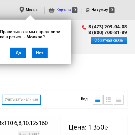
Москва
Корзина
0
На сумму
0
Пн-Пт: 09:00 - 18:00
8 (473) 203-04-08
Правильно ли мы определили
info@enkor24.ru
8 (800) 700-81-89
ваш регион -
Москва
?
Вход
|
Регистрация
Обратная связь
Да
Нет
Вид:
Учитывать наличие
х110 6,8,10,12х160
Цена:
1 350
Р
-
Код: 10997