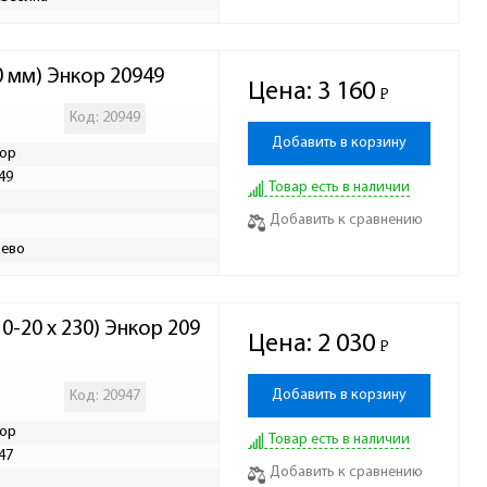
0 мм) Энкор 20949
Цена:
3 160
Р
-
Код: 20949
Добавить в корзину
ор
49
Товар есть в наличии
Р
Добавить к сравнению
ево
0-20 x 230) Энкор 209
Цена:
2 030
Р
-
Добавить в корзину
Код: 20947
ор
Товар есть в наличии
47
Добавить к сравнению
Р