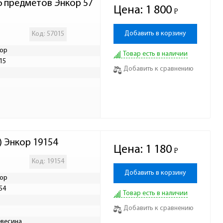
6 предметов Энкор 57
Цена:
1 800
Р
-
Добавить в корзину
Код: 57015
ор
Товар есть в наличии
15
Добавить к сравнению
Р
) Энкор 19154
Цена:
1 180
Р
-
Код: 19154
Добавить в корзину
ор
54
Товар есть в наличии
Р
Добавить к сравнению
весина