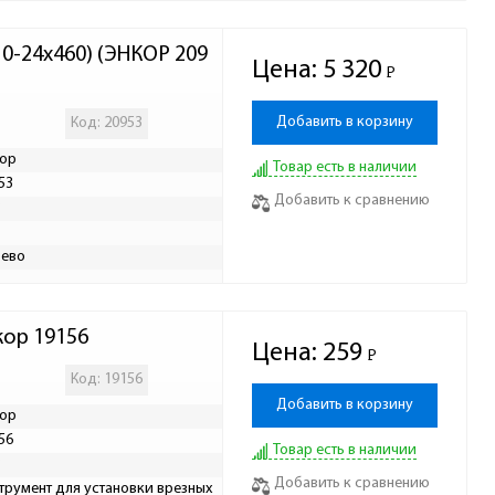
10-24х460) (ЭНКОР 209
Цена:
5 320
Р
-
Добавить в корзину
Код: 20953
ор
Товар есть в наличии
53
Добавить к сравнению
Р
ево
кор 19156
Цена:
259
Р
-
Код: 19156
Добавить в корзину
ор
56
Товар есть в наличии
Р
Добавить к сравнению
трумент для установки врезных