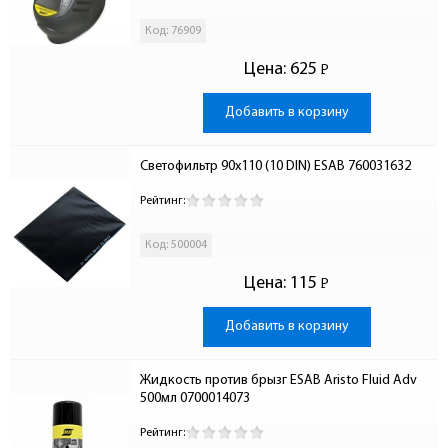
Код: 76909
Цена:
625
Р
-
Добавить в корзину
Cветофильтр 90х110 (10 DIN) ESAB 760031632
Рейтинг:
Код: 500004
Цена:
115
Р
-
Добавить в корзину
Жидкость против брызг ESAB Aristo Fluid Adv 
500мл 0700014073
Рейтинг: