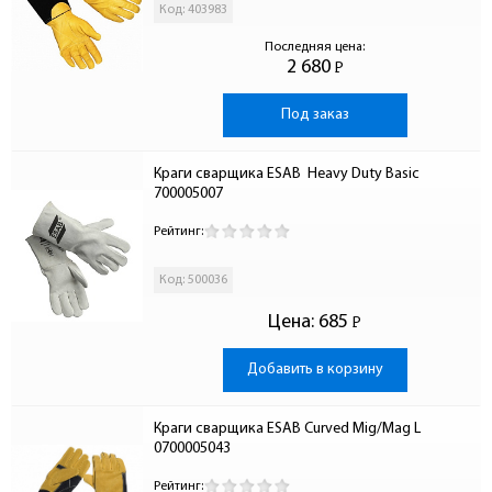
Код: 403983
Последняя цена:
2 680
Р
-
Под заказ
Краги сварщика ESAB  Heavy Duty Basic 
700005007
Рейтинг:
Код: 500036
Цена:
685
Р
-
Добавить в корзину
Краги сварщика ESAB Curved Mig/Mag L 
0700005043
Рейтинг: