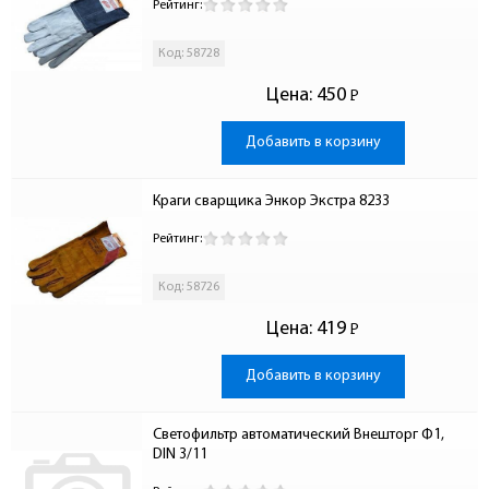
Рейтинг:
Код: 58728
Цена:
450
Р
-
Добавить в корзину
Краги сварщика Энкор Экстра 8233
Рейтинг:
Код: 58726
Цена:
419
Р
-
Добавить в корзину
Светофильтр автоматический Внешторг Ф1, 
DIN 3/11