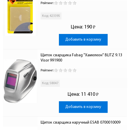
Рейтинг:
Код: 423395
Цена:
190
Р
-
Добавить в корзину
Щиток сварщика Fubag "Хамелеон" BLITZ 9.13 
Visor 991900
Рейтинг:
Код: 58047
Цена:
11 410
Р
-
Добавить в корзину
Щиток сварщика наручный ESAB 0700010009