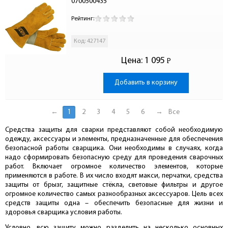
0700500435
Рейтинг:
Код: 427147
Цена:
1 095
Р
-
Добавить в корзину
←
1
2
3
4
5
6
→
Все
Средства защиты для сварки представляют собой необходимую
одежду, аксессуары и элементы, предназначенные для обеспечения
безопасной работы сварщика. Они необходимы в случаях, когда
надо сформировать безопасную среду для проведения сварочных
работ. Включает огромное количество элементов, которые
применяются в работе. В их число входят макси, перчатки, средства
защиты от брызг, защитные стёкла, световые фильтры и другое
огромное количество самых разнообразных аксессуаров. Цель всех
средств защиты одна – обеспечить безопасные для жизни и
здоровья сварщика условия работы.
Условно, всю защиту можно разделить на несколько основных