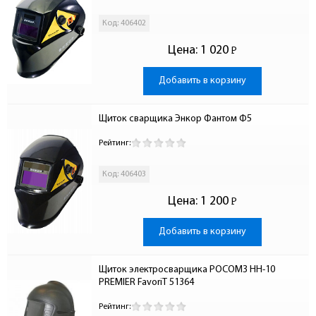
Код: 406402
Цена:
1 020
Р
-
Добавить в корзину
Щиток сварщика Энкор Фантом Ф5
Рейтинг:
Код: 406403
Цена:
1 200
Р
-
Добавить в корзину
Щиток электросварщика РОСОМЗ НН-10 
PREMIER FavoriT 51364
Рейтинг: