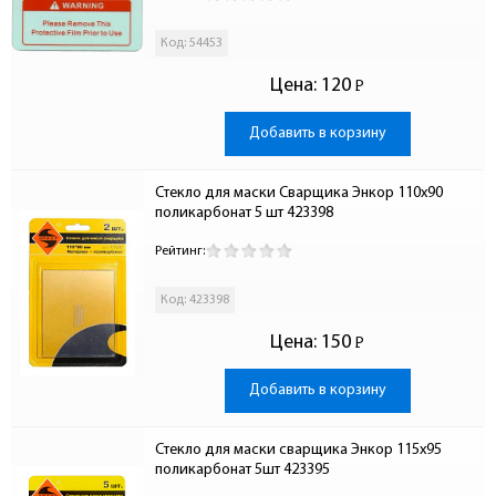
Код: 54453
Цена:
120
Р
-
Добавить в корзину
Стекло для маски Сварщика Энкор 110х90 
поликарбонат 5 шт 423398
Рейтинг:
Код: 423398
Цена:
150
Р
-
Добавить в корзину
Стекло для маски сварщика Энкор 115х95 
поликарбонат 5шт 423395