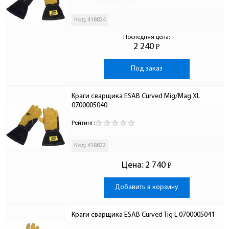
Код: 418824
Последняя цена:
2 240
Р
-
Под заказ
Краги сварщика ESAB Curved Mig/Mag XL 
0700005040
Рейтинг:
Код: 418822
Цена:
2 740
Р
-
Добавить в корзину
Краги сварщика ESAB Curved Tig L 0700005041