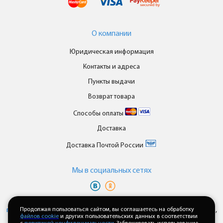
О компании
Юридическая информация
Контакты и адреса
Пункты выдачи
Возврат товара
Способы оплаты
Доставка
Доставка Почтой России
Мы в cоциальных сетях
Вы принимаете условия
политики в отношении обработки
персональных данных
Продолжая пользоваться сайтом, вы соглашаетесь на обработку
и
пользовательского соглашения
каждый раз,
файлов cookie
и других пользовательских данных в соответствии
когда оставляете свои данные в любой форме обратной связи на