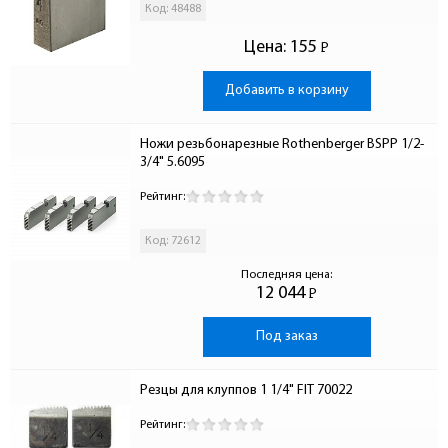
Код: 48488
Цена:
155
Р
-
Добавить в корзину
Ножи резьбонарезные Rothenberger BSPP 1/2-
3/4" 5.6095
Рейтинг:
Код: 72612
Последняя цена:
12 044
Р
-
Под заказ
Резцы для клуппов 1 1/4" FIT 70022
Рейтинг: