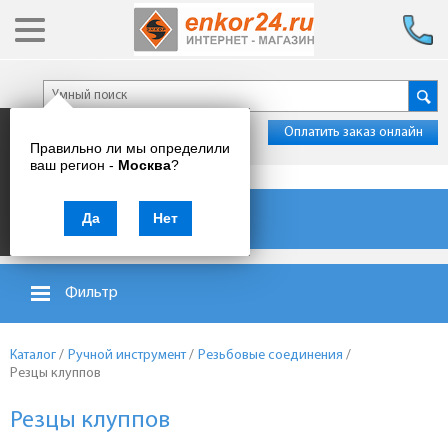
Оплатить заказ онлайн
Правильно ли мы определили
ваш регион -
Москва
?
Каталог товаров
Да
Нет
Фильтр
Каталог
/
Ручной инструмент
/
Резьбовые соединения
/
Резцы клуппов
Резцы клуппов