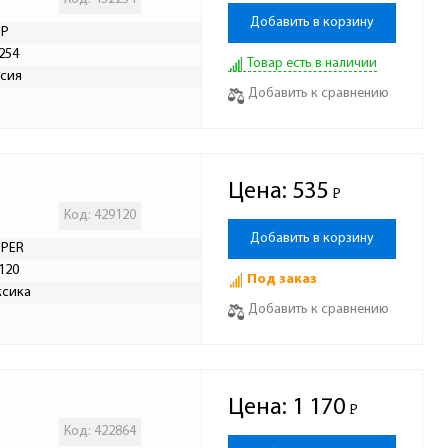
Добавить в корзину
ДР
254
Товар есть в наличии
сия
Добавить к сравнению
Цена:
535
Р
-
Код: 429120
Добавить в корзину
UPER
120
Под заказ
ксика
Добавить к сравнению
Цена:
1 170
Р
-
Код: 422864