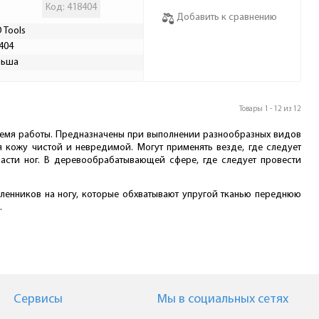
Код: 418404
Добавить к сравнению
 Tools
404
льша
Товары 1 - 12 из 12
время работы. Предназначены при выполнении разнообразных видов
я кожу чистой и невредимой. Могут применять везде, где следует
ласти ног. В деревообрабатывающей сфере, где следует провести
ленников на ногу, которые обхватывают упругой тканью переднюю
.
Сервисы
Мы в cоциальных сетях