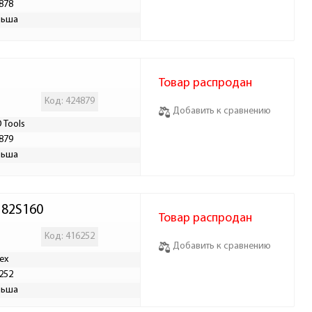
878
льша
Товар распродан
Код: 424879
Добавить к сравнению
 Tools
879
льша
 82S160
Товар распродан
Код: 416252
Добавить к сравнению
ex
252
льша