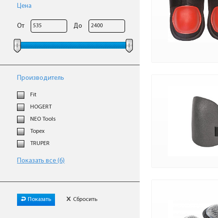
Цена
От
До
Производитель
Fit
HOGERT
NEO Tools
Topex
TRUPER
Показать все (6)
Показать
Сбросить