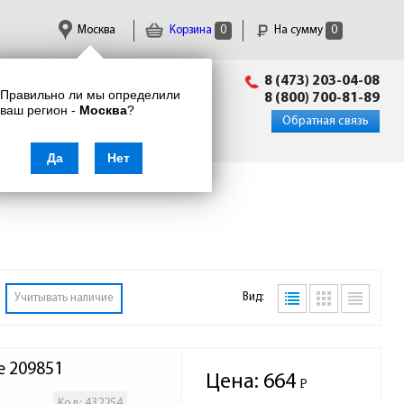
Москва
Корзина
0
На сумму
0
Пн-Пт: 09:00 - 18:00
8 (473) 203-04-08
Правильно ли мы определили
info@enkor24.ru
8 (800) 700-81-89
ваш регион -
Москва
?
Вход
|
Регистрация
Обратная связь
Да
Нет
Вид:
Учитывать наличие
е 209851
Цена:
664
Р
-
Код: 432254