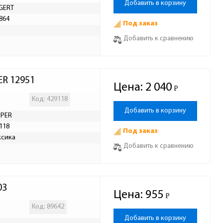
Добавить в корзину
GERT
864
Под заказ
Р
Добавить к сравнению
ER 12951
Цена:
2 040
Р
-
Код: 429118
Добавить в корзину
UPER
118
Под заказ
ксика
Добавить к сравнению
03
Цена:
955
Р
-
Код: 89642
Добавить в корзину