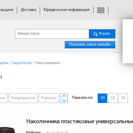
 выдачи
Доставка
Юридическая информация
Искать
Оплатить заказ онлайн
щиты
/
Защита ног
/
Наколенники
и
Показать по:
ене
Популярности
Рейтингу
30
60
90
Наколенники пластиковые универсальны
Рейтинг: