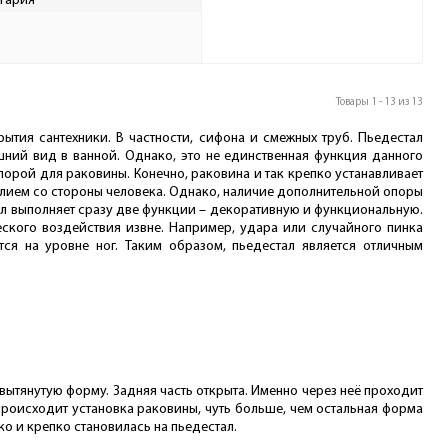
гария
Товары 1 - 13 из 13
ытия сантехники. В частности, сифона и смежных труб. Пьедестал
ний вид в ванной. Однако, это не единственная функция данного
орой для раковины. Конечно, раковина и так крепко устанавливает
илием со стороны человека. Однако, наличие дополнительной опоры
ал выполняет сразу две функции – декоративную и функциональную.
еского воздействия извне. Например, удара или случайного пинка
тся на уровне ног. Таким образом, пьедестал является отличным
ытянутую форму. Задняя часть открыта. Именно через неё проходит
е происходит установка раковины, чуть больше, чем остальная форма
ко и крепко становилась на пьедестал.