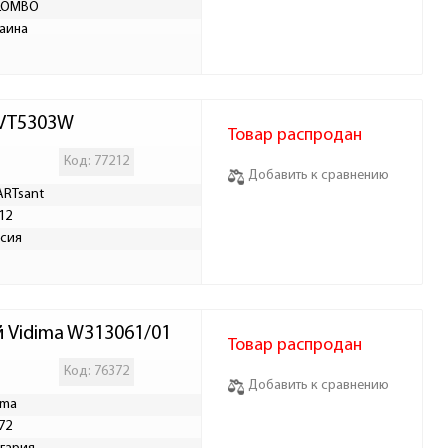
LOMBO
аина
 VT5303W
Товар распродан
Код: 77212
Добавить к сравнению
RTsant
12
сия
й Vidima W313061/01
Товар распродан
Код: 76372
Добавить к сравнению
ima
72