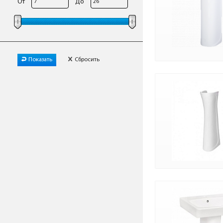
От
До
Показать
Сбросить