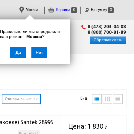
Москва
Корзина
0
На сумму
0
Пн-Пт: 09:00 - 18:00
8 (473) 203-04-08
Правильно ли мы определили
info@enkor24.ru
8 (800) 700-81-89
ваш регион -
Москва
?
Вход
|
Регистрация
Обратная связь
Да
Нет
Вид:
Учитывать наличие
аковке) Santek 28995
Цена:
1 830
Р
-
Код: 76531