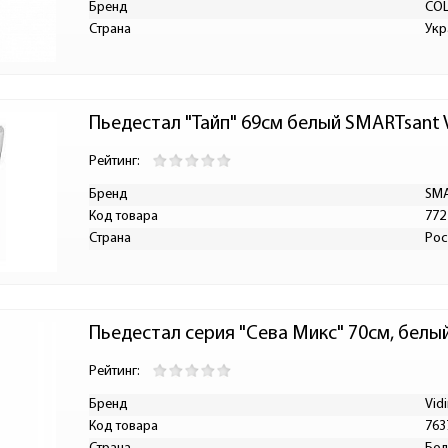
Бренд
CO
Страна
Укр
Пьедестал "Тайп" 69см белый SMARTsant
Рейтинг:
Бренд
SMA
Код товара
772
Страна
Рос
Пьедестал серия "Сева Микс" 70см, белы
Рейтинг:
Бренд
Vid
Код товара
763