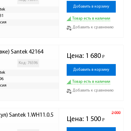
Добавить в корзину
tek
31
Товар есть в наличии
сия
Добавить к сравнению
вке) Santek 42164
Цена:
1 680
Р
-
Код: 76596
Добавить в корзину
tek
96
Товар есть в наличии
сия
Добавить к сравнению
2 000
л) Santek 1.WH11.0.5
Цена:
1 500
Р
-