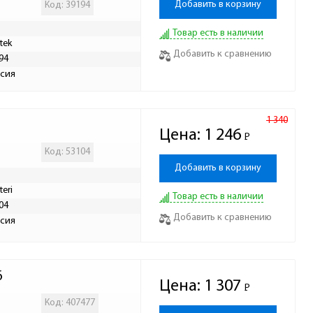
Добавить в корзину
Код: 39194
Товар есть в наличии
tek
Добавить к сравнению
94
сия
1 340
Цена:
1 246
Р
-
Код: 53104
Добавить в корзину
teri
Товар есть в наличии
04
Добавить к сравнению
сия
6
Цена:
1 307
Р
-
Код: 407477