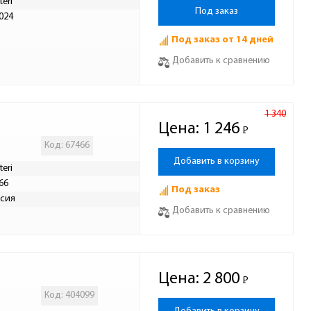
teri
Под заказ
024
Под заказ от 14 дней
Добавить к сравнению
1 340
Цена:
1 246
Р
-
Код: 67466
Добавить в корзину
teri
66
Под заказ
сия
Добавить к сравнению
Цена:
2 800
Р
-
Код: 404099