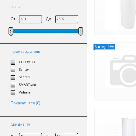
Цена
От
До
Выгода 26%
Производитель
COLOMBO
Santek
Santeri
SMARTsant
Vidima
Показать все (6)
Скидка, %