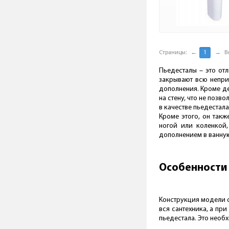
Страницы:
←
1
→
В
Пьедесталы – это от
закрывают всю непри
дополнения. Кроме де
на стену, что не поз
в качестве пьедестал
Кроме этого, он так
ногой или коленкой,
дополнением в ванную
Особенности
Конструкция модели о
вся сантехника, а пр
пьедестала. Это необх