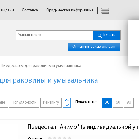
 выдачи
Доставка
Юридическая информация
Искать
Оплатить заказ онлайн
Пьедесталы для раковины и умывальника
для раковины и умывальника
Показать по:
ене
Популярности
Рейтингу
30
60
90
Пьедестал "Анимо" (в индивидуальной уп
Рейтинг: