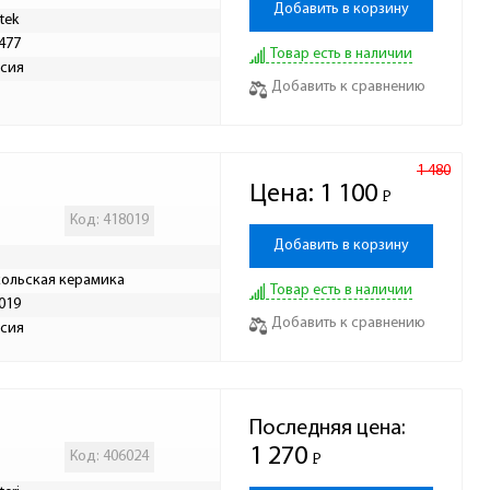
Добавить в корзину
tek
477
Товар есть в наличии
сия
Добавить к сравнению
1 480
Цена:
1 100
Р
-
Код: 418019
Добавить в корзину
ольская керамика
Товар есть в наличии
019
Добавить к сравнению
сия
Последняя цена:
1 270
Код: 406024
Р
-