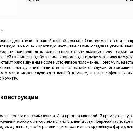
Страна
Бол
се
личное дополнение к вашей ванной комнате. Они применяются для скр
глядную и не очень красивую часть, тем самым создавая уютный внеш
коративной цели он выполняет ещё и функциональную цель – служит оп
воляет ей свалиться под большим напором воды и даже механическим ус
а ставит раковину в ещё более устойчивое положение. Поэтому пьедест
же выполняет функцию защиты всей сантехники от случайного механич
 что часто может случится в ванной комнате, так как сифон находи
 комнату.
 конструкции
чень проста и незамысловата. Она представляет собой прямоугольную в
и желании можно с легкостью получить к ней доступ. Верхняя часть, гд
одимо для того, чтобы раковина, которая имеет скруглённую форму, лег