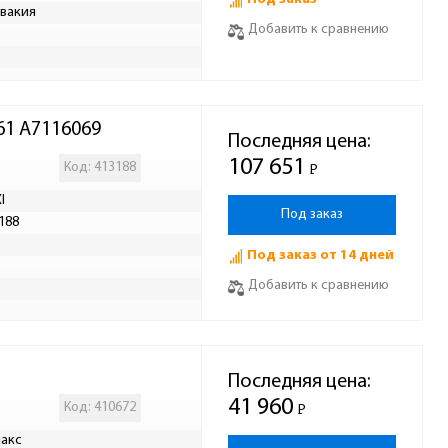
вакия
Добавить к сравнению
61 A7116069
Последняя цена:
107 651
Код: 413188
Р
-
I
Под заказ
188
Под заказ от 14 дней
Добавить к сравнению
Последняя цена:
41 960
Код: 410672
Р
-
акс