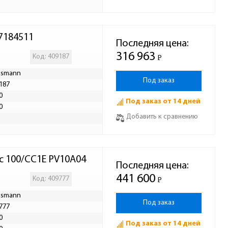
 7184511
Последняя цена:
316 963
Код: 409187
Р
-
ssmann
Под заказ
187
0
Под заказ от 14 дней
0
Добавить к сравнению
 с 100/СС1E PV10A04
Последняя цена:
441 600
Код: 409777
Р
-
ssmann
Под заказ
777
0
Под заказ от 14 дней