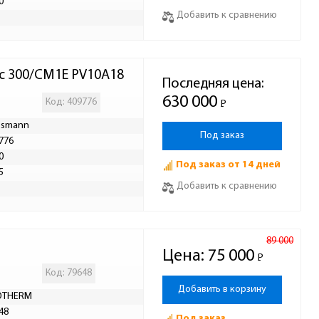
0
Добавить к сравнению
 с 300/СM1E PV10A18
Последняя цена:
630 000
Код: 409776
Р
-
ssmann
Под заказ
776
0
Под заказ от 14 дней
5
Добавить к сравнению
89 000
Цена:
75 000
Р
-
Код: 79648
Добавить в корзину
OTHERM
48
Под заказ