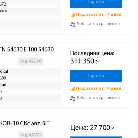
Под заказ
672
сия
Под заказ от 14 дней
Добавить к сравнению
TN 54630 E 100 54630
Последняя цена:
311 350
Код: 422600
Р
-
dital
Под заказ
600
лия
Под заказ от 14 дней
0
Добавить к сравнению
0
ОВ-10 СКс авт. SIT
Цена:
27 700
Р
-
Код: 429856