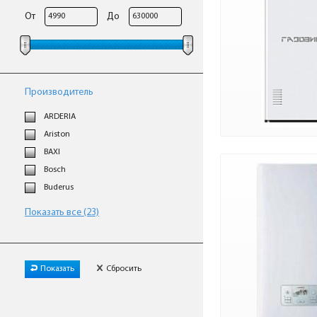
От
До
Производитель
ARDERIA
Ariston
BAXI
Bosch
Buderus
Показать все (23)
Показать
Сбросить