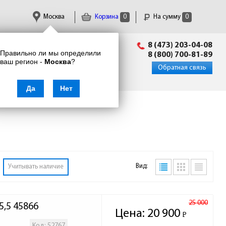
Москва
Корзина
0
На сумму
0
Пн-Пт: 09:00 - 18:00
8 (473) 203-04-08
Правильно ли мы определили
info@enkor24.ru
8 (800) 700-81-89
ваш регион -
Москва
?
Вход
|
Регистрация
Обратная связь
Да
Нет
Вид:
Учитывать наличие
25 000
,5 45866
Цена:
20 900
Р
-
Код: 52767