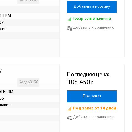
Добавить в корзину
КТЕРМ
Товар есть в наличии
67
Добавить к сравнению
сия
V
Последняя цена:
108 450
Код: 63156
Р
-
OTHERM
Под заказ
56
вакия
Под заказ от 14 дней
Добавить к сравнению