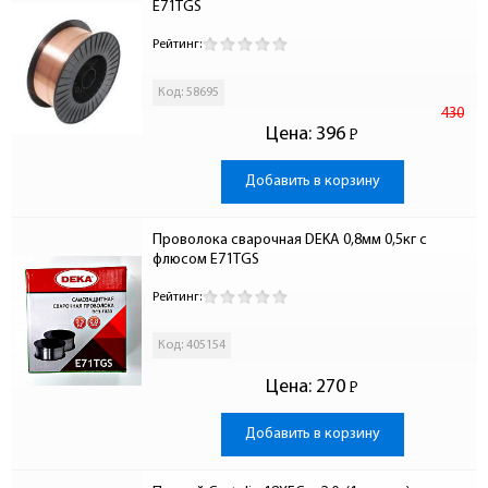
E71TGS
Рейтинг:
Код: 58695
430
Цена:
396
Р
-
Добавить в корзину
Проволока сварочная DEKA 0,8мм 0,5кг с 
флюсом E71TGS
Рейтинг:
Код: 405154
Цена:
270
Р
-
Добавить в корзину