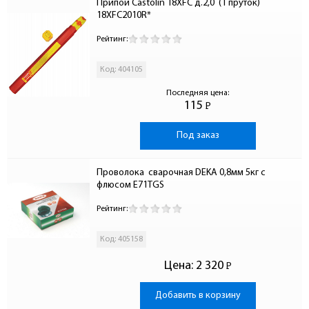
Припой Castolin 18XFC д.2,0  (1 пруток) 
18XFC2010R*
Рейтинг:
Код: 404105
Последняя цена:
115
Р
-
Под заказ
Проволока  сварочная DEKA 0,8мм 5кг с 
флюсом E71TGS
Рейтинг:
Код: 405158
Цена:
2 320
Р
-
Добавить в корзину