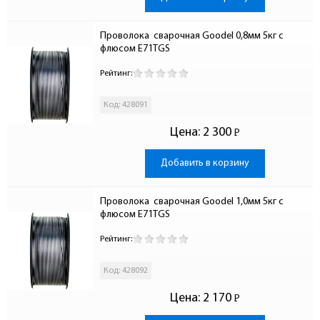
Проволока  сварочная Goodel 0,8мм 5кг с 
флюсом E71TGS
Рейтинг:
Код: 428091
Цена:
2 300
Р
-
Добавить в корзину
Проволока  сварочная Goodel 1,0мм 5кг с 
флюсом E71TGS
Рейтинг:
Код: 428092
Цена:
2 170
Р
-