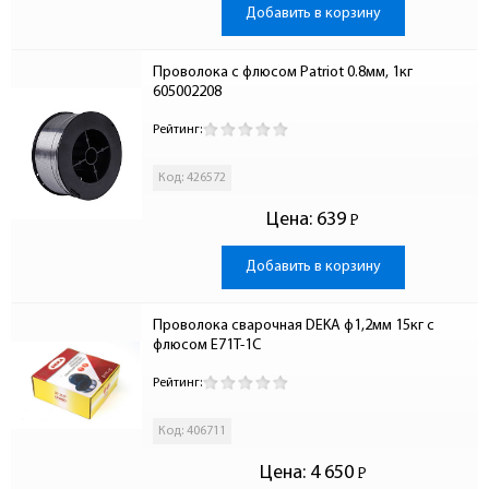
Добавить в корзину
Проволока с флюсом Patriot 0.8мм, 1кг 
605002208
Рейтинг:
Код: 426572
Цена:
639
Р
-
Добавить в корзину
Проволока сварочная DEKA ф1,2мм 15кг c 
флюсом E71T-1C
Рейтинг:
Код: 406711
Цена:
4 650
Р
-