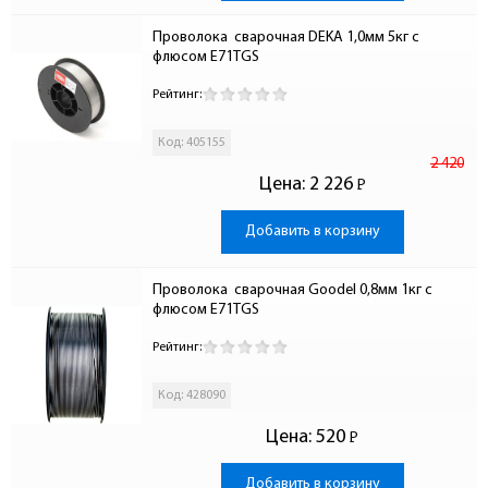
Проволока  сварочная DEKA 1,0мм 5кг с 
флюсом E71TGS
Рейтинг:
Код: 405155
2 420
Цена:
2 226
Р
-
Добавить в корзину
Проволока  сварочная Goodel 0,8мм 1кг с 
флюсом E71TGS
Рейтинг:
Код: 428090
Цена:
520
Р
-
Добавить в корзину