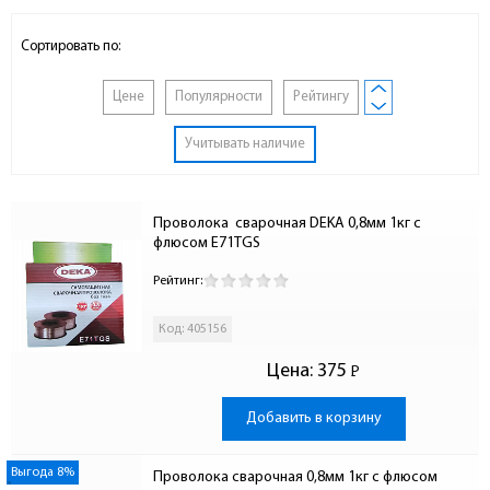
Сортировать по:
Цене
Популярности
Рейтингу
Учитывать наличие
Проволока  сварочная DEKA 0,8мм 1кг с 
флюсом E71TGS
Рейтинг:
Код: 405156
Цена:
375
Р
-
Добавить в корзину
Выгода 8%
Проволока сварочная 0,8мм 1кг с флюсом 