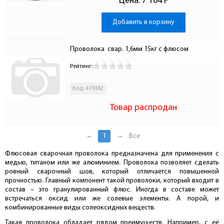
Цена:
7 104
Р
-
Добавить в корзину
Проволока  свар. 1,6мм 15кг c флюсом
Рейтинг:
Код: 419382
Товар распродан
←
1
→
Все
Флюсовая сварочная проволока предназначена для применения с
медью, титаном или же алюминием. Проволока позволяет сделать
ровный сварочный шов, который отличается повышенной
прочностью. Главный компонент такой проволоки, который входит в
состав – это гранулированный флюс. Иногда в составе может
встречаться оксид или же солевые элементы. А порой, и
комбинированные виды солеоксидных веществ.
Такая проволока обладает рядом преимуществ. Например, с её