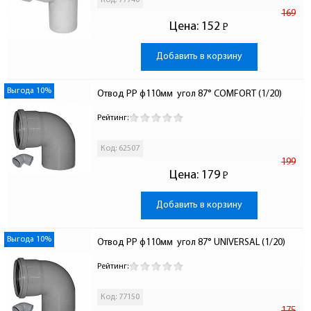
Код: 77740
169
Цена:
152
Р
-
Добавить в корзину
Выгода 10%
Отвод PP ф110мм  угол 87° COMFORT (1/20)
Рейтинг:
Код: 62507
199
Цена:
179
Р
-
Добавить в корзину
Выгода 10%
Отвод PP ф110мм  угол 87° UNIVERSAL (1/20)
Рейтинг:
Код: 77150
175