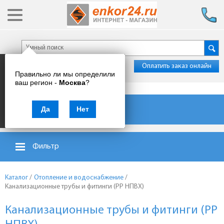
Оплатить заказ онлайн
Правильно ли мы определили
ваш регион -
Москва
?
Каталог товаров
Да
Нет
Фильтр
Каталог
/
Отопление и водоснабжение
/
Канализационные трубы и фитинги (PP НПВХ)
Канализационные трубы и фитинги (PP