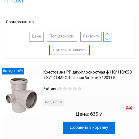
НПВХ)
Сортировать по:
Цене
Популярности
Рейтингу
Учитывать наличие
Выгода 10%
Крестовина PP двухплоскостная ф110/110/050 
x 87° COMFORT левая Sinikon 512033.K
Рейтинг:
Код: 62501
710
Цена:
639
Р
-
Добавить в корзину