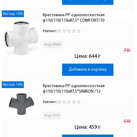
Выгода 10%
Крестовина PP одноплоскостная 
ф110/110/110х87,5° COMFORT/10
Рейтинг:
Код: 63065
715
Цена:
644
Р
-
Добавить в корзину
Выгода 10%
Крестовина PP одноплоскостная 
ф110/110/110х87,5°SINIKON /12
Рейтинг:
Код: 2191
510
Цена:
459
Р
-