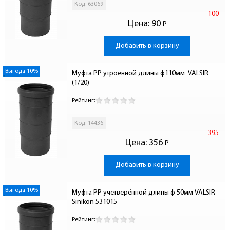
Код: 63069
100
Цена:
90
Р
-
Добавить в корзину
Выгода 10%
Муфта PP утроенной длины ф110мм  VALSIR 
(1/20)
Рейтинг:
Код: 14436
395
Цена:
356
Р
-
Добавить в корзину
Выгода 10%
Муфта PP учетверённой длины ф 50мм VALSIR 
Sinikon 531015
Рейтинг: