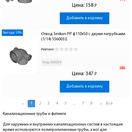
Цена:
158
Р
-
Добавить в корзину
Выгода 10%
Отвод Sinikon PP ф110х50 с двумя патрубками 
(1/14) 556003.Е
Рейтинг:
Код: 404354
385
Цена:
347
Р
-
Добавить в корзину
←
1
2
3
4
5
...
7
8
→
Все
Канализационные трубы и фитинги
Для наружных и внутренних канализационных систем в настоящее
время используются полипропиленовые трубы, а вот для