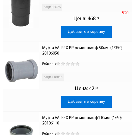
Код: 88676
520
Цена:
468
Р
-
Добавить в корзину
Муфта VALFEX PP ремонтная ф 50мм  (1/350) 
20106050
Рейтинг:
Код: 418036
Цена:
42
Р
-
Добавить в корзину
Муфта VALFEX PP ремонтная ф110мм  (1/60) 
20106110
Рейтинг: