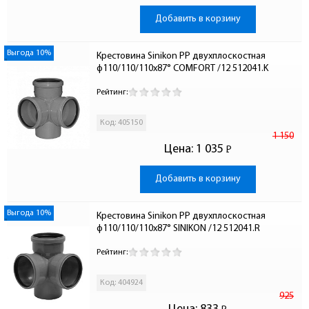
Добавить в корзину
Выгода 10%
Крестовина Sinikon PP двухплоскостная 
ф110/110/110х87° COMFORT /12 512041.K
Рейтинг:
Код: 405150
1 150
Цена:
1 035
Р
-
Добавить в корзину
Выгода 10%
Крестовина Sinikon PP двухплоскостная 
ф110/110/110х87° SINIKON /12 512041.R
Рейтинг:
Код: 404924
925