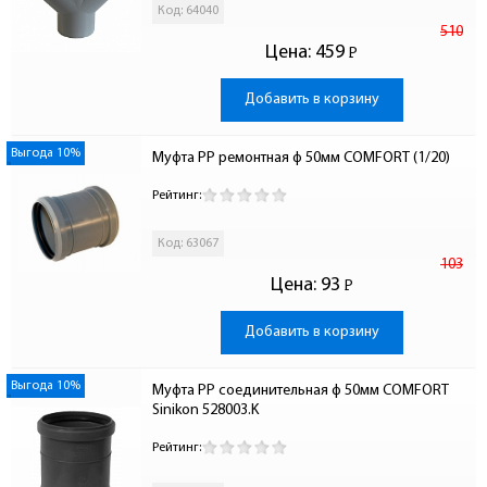
Код: 64040
510
Цена:
459
Р
-
Добавить в корзину
Выгода 10%
Муфта PP ремонтная ф 50мм COMFORT (1/20)
Рейтинг:
Код: 63067
103
Цена:
93
Р
-
Добавить в корзину
Выгода 10%
Муфта PP соединительная ф 50мм COMFORT 
Sinikon 528003.K
Рейтинг: