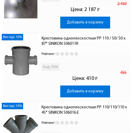
2 430
Цена:
2 187
Р
-
Добавить в корзину
Выгода 10%
Крестовина одноплоскостная PP 110 / 50/ 50 x 
87° SINIKON 506011R 
Рейтинг:
Код: 7394
455
Цена:
410
Р
-
Добавить в корзину
Выгода 10%
Крестовина одноплоскостная PP 110/110/110 x 
45° SINIKON 506016.E
Рейтинг: