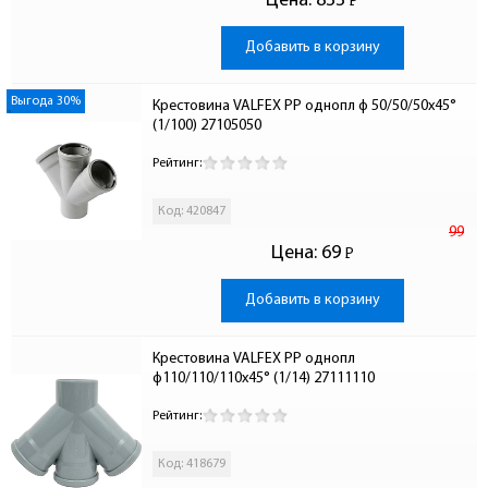
Цена:
833
Р
-
Добавить в корзину
Выгода 30%
Крестовина VALFEX PP однопл ф 50/50/50х45° 
(1/100) 27105050
Рейтинг:
Код: 420847
99
Цена:
69
Р
-
Добавить в корзину
Крестовина VALFEX PP однопл 
ф110/110/110х45° (1/14) 27111110
Рейтинг:
Код: 418679