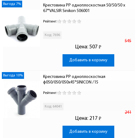
Выгода 7%
Крестовина PP одноплоскостная 50/50/50 x 
67°VALSIR Sinikon 506001
Рейтинг:
Код: 7696
545
Цена:
507
Р
-
Добавить в корзину
Выгода 10%
Крестовина PP одноплоскостная 
ф050/050/050х45°SINICON /15
Рейтинг:
Код: 64041
241
Цена:
217
Р
-
Добавить в корзину