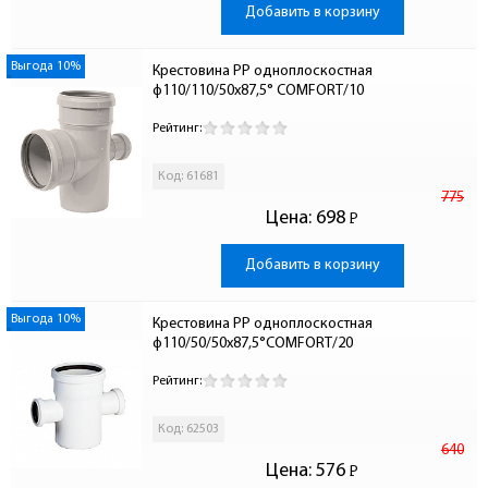
Добавить в корзину
Выгода 10%
Крестовина PP одноплоскостная 
ф110/110/50х87,5° COMFORT/10
Рейтинг:
Код: 61681
775
Цена:
698
Р
-
Добавить в корзину
Выгода 10%
Крестовина PP одноплоскостная 
ф110/50/50х87,5°COMFORT/20
Рейтинг:
Код: 62503
640
Цена:
576
Р
-