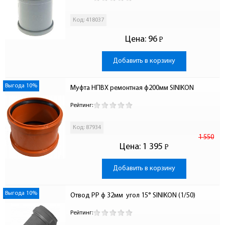
Код: 418037
Цена:
96
Р
-
Добавить в корзину
Выгода 10%
Муфта НПВХ ремонтная ф200мм SINIKON
Рейтинг:
Код: 87934
1 550
Цена:
1 395
Р
-
Добавить в корзину
Выгода 10%
Отвод PP ф 32мм  угол 15° SINIKON (1/50)
Рейтинг: