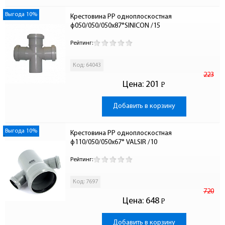
Выгода 10%
Крестовина PP одноплоскостная 
ф050/050/050х87°SINICON /15
Рейтинг:
Код: 64043
223
Цена:
201
Р
-
Добавить в корзину
Выгода 10%
Крестовина PP одноплоскостная 
ф110/050/050х67° VALSIR /10
Рейтинг:
Код: 7697
720
Цена:
648
Р
-
Добавить в корзину