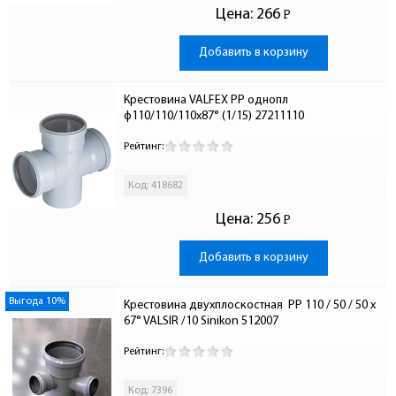
Цена:
266
Р
-
Добавить в корзину
Крестовина VALFEX PP однопл 
ф110/110/110х87° (1/15) 27211110
Рейтинг:
Код: 418682
Цена:
256
Р
-
Добавить в корзину
Выгода 10%
Крестовина двухплоскостная  PP 110 / 50 / 50 x 
67° VALSIR /10 Sinikon 512007
Рейтинг:
Код: 7396