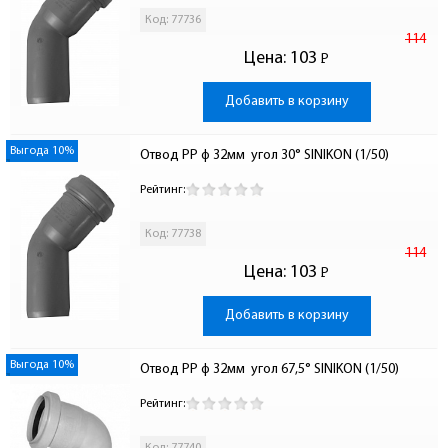
Код: 77736
114
Цена:
103
Р
-
Добавить в корзину
Выгода 10%
Отвод PP ф 32мм  угол 30° SINIKON (1/50)
Рейтинг:
Код: 77738
114
Цена:
103
Р
-
Добавить в корзину
Выгода 10%
Отвод PP ф 32мм  угол 67,5° SINIKON (1/50)
Рейтинг: