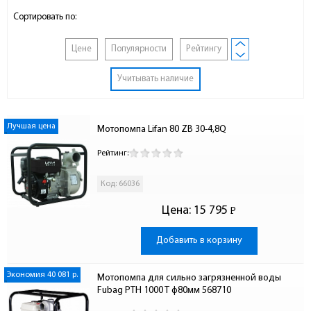
Сортировать по:
Цене
Популярности
Рейтингу
Учитывать наличие
Лучшая цена
Мотопомпа Lifan 80 ZB 30-4,8Q
Рейтинг:
Код: 66036
Цена:
15 795
Р
-
Добавить в корзину
Экономия 40 081 р.
Мотопомпа для сильно загрязненной воды 
Fubag PTH 1000 T ф80мм 568710