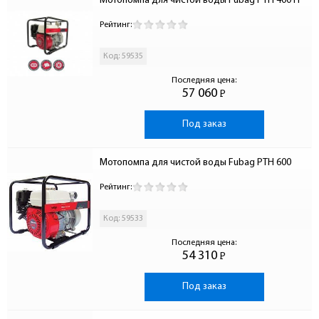
Мотопомпа для чистой воды Fubag PTH 400 H
Рейтинг:
Код: 59535
Последняя цена:
57 060
Р
-
Под заказ
Мотопомпа для чистой воды Fubag PTH 600
Рейтинг:
Код: 59533
Последняя цена:
54 310
Р
-
Под заказ