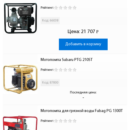
Рейтинг:
Код: 66038
Цена:
21 707
Р
-
Добавить в корзину
Мотопомпа Subaru PTG 210ST
Рейтинг:
Код: 87800
Последняя цена:
-
Мотопомпа для грязной воды Fubag PG 1300T
Рейтинг: