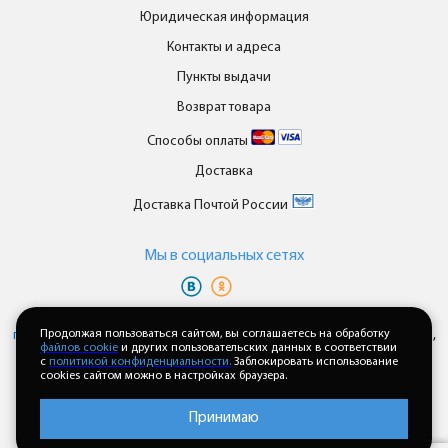
Юридическая информация
Контакты и адреса
Пункты выдачи
Возврат товара
Способы оплаты
Доставка
Доставка Почтой России
Мы в cоциальных сетях
Вы принимаете условия
политики в отношении обработки
персональных данных
и
пользовательского соглашения
каждый раз,
Продолжая пользоваться сайтом, вы соглашаетесь на обработку
файлов cookie
и других пользовательских данных в соответствии
когда оставляете свои данные в любой форме обратной связи на
с
политикой конфиденциальности.
Заблокировать использование
сайте enkor24.ru
cookies сайтом можно в настройках браузера.
Принимаю