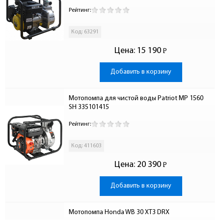
Рейтинг:
Код: 63291
Цена:
15 190
Р
-
Добавить в корзину
Мотопомпа для чистой воды Patriot MP 1560 
SH 335101415
Рейтинг:
Код: 411603
Цена:
20 390
Р
-
Добавить в корзину
Мотопомпа Honda WB 30 XT3 DRX