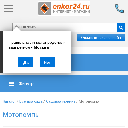
Оплатить заказ онлайн
Правильно ли мы определили
ваш регион -
Москва
?
Каталог товаров
Да
Нет
Фильтр
Каталог
/
Всё для сада
/
Садовая техника
/
Мотопомпы
Мотопомпы