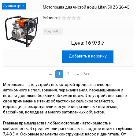
Лучшая цена
Мотопомпа для чистой воды Lifan 50 ZB 26-4Q
Рейтинг:
Код: 66035
Цена:
16 973
Р
-
Добавить в корзину
←
1
2
→
Все
Мотопомпа – это устройство, который предназначено для
автономного использования, перекачивания, перемешивания и
подачи довольно больших объемов воды. Это устройство нашло
свое применение в таких областях как сельское хозяйство,
ирригация, пожаротушение, осушение различных водоемов,
бассейнов, колодцев и многих затопленных объектов.
Главные преимущества любых мотопомп - автономность и
мобильность. В среднем они рассчитаны на подъем воды с глубины
7,4-8,5 м. Основные элементы конструкции: насос и двигатель. От