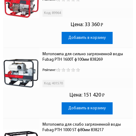
Код: 89964
Цена:
33 360
Р
-
Добавить в корзину
Мотопомпа для сильно загрязненной воды 
Fubag PTH 1600T ф100мм 838269
Рейтинг:
Код: 401570
Цена:
151 420
Р
-
Добавить в корзину
Мотопомпа для слабо загрязненной воды 
Fubag PTH 1000 ST ф80мм 838217