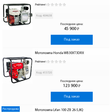
Рейтинг:
Код: 404638
Последняя цена:
45 900
Р
-
Под заказ
Мотопомпа Honda WB30XT3DRX
Рейтинг:
Код: 413720
Последняя цена:
123 900
Р
-
Под заказ
Распродажа
Мотопомпа Lifan 100 ZB 26-5,8Q