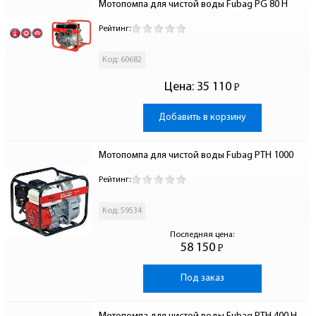
Мотопомпа для чистой воды Fubag PG 80 H
Рейтинг:
Код: 60682
Цена:
35 110
Р
-
Добавить в корзину
Мотопомпа для чистой воды Fubag PTH 1000
Рейтинг:
Код: 59534
Последняя цена:
58 150
Р
-
Под заказ