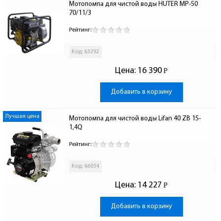
Мотопомпа для чистой воды HUTER MP-50 
70/11/3
Рейтинг:
Код: 63292
Цена:
16 390
Р
-
Добавить в корзину
Лучшая цена
Мотопомпа для чистой воды Lifan 40 ZB 15-
1,4Q
Рейтинг:
Код: 66034
Цена:
14 227
Р
-
Добавить в корзину