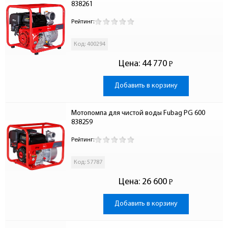
838261
Рейтинг:
Код: 400294
Цена:
44 770
Р
-
Добавить в корзину
Мотопомпа для чистой воды Fubag PG 600 
838259
Рейтинг:
Код: 57787
Цена:
26 600
Р
-
Добавить в корзину