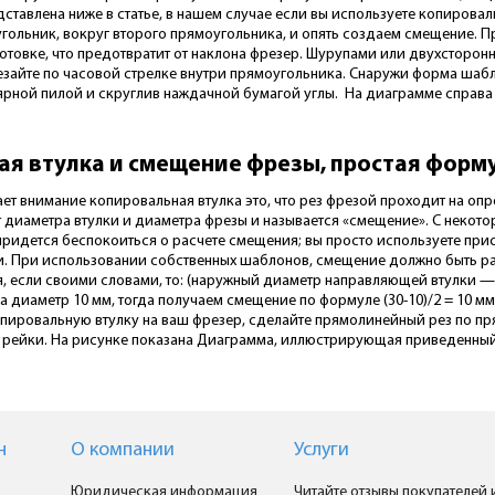
ставлена ниже в статье, в нашем случае если вы используете копировал
гольник, вокруг второго прямоугольника, и опять создаем смещение. П
готовке, что предотвратит от наклона фрезер. Шурупами или двухсторо
зайте по часовой стрелке внутри прямоугольника. Снаружи форма шабл
ярной пилой и скруглив наждачной бумагой углы. На диаграмме справа 
я втулка и смещение фрезы, простая форму
ает внимание копировальная втулка это, что рез фрезой проходит на оп
т диаметра втулки и диаметра фрезы и называется «смещение». С некот
 придется беспокоиться о расчете смещения; вы просто используете пр
. При использовании собственных шаблонов, смещение должно быть ра
, если своими словами, то: (наружный диаметр направляющей втулки —
а диаметр 10 мм, тогда получаем смещение по формуле (30-10)/2 = 10 мм.
опировальную втулку на ваш фрезер, сделайте прямолинейный рез по пр
 рейки. На рисунке показана Диаграмма, иллюстрирующая приведенный
н
О компании
Услуги
Юридическая информация
Читайте отзывы покупателей 