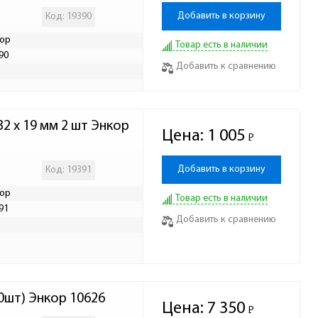
Добавить в корзину
Код: 19390
ор
Товар есть в наличии
90
Добавить к сравнению
Р
 x 19 мм 2 шт Энкор 
Цена:
1 005
Р
-
Добавить в корзину
Код: 19391
ор
Товар есть в наличии
91
Добавить к сравнению
Р
0шт) Энкор 10626
Цена:
7 350
Р
-