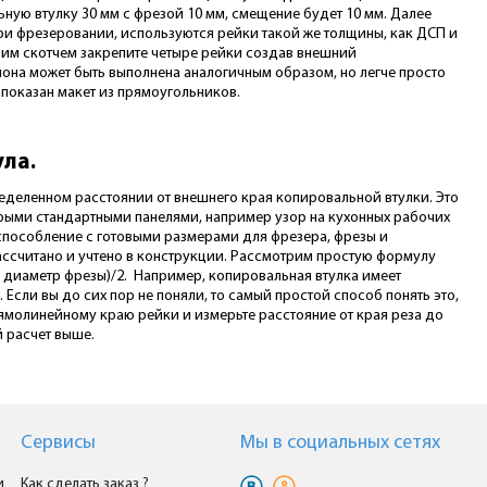
ьную втулку 30 мм с фрезой 10 мм, смещение будет 10 мм. Далее
ри фрезеровании, используются рейки такой же толщины, как ДСП и
нним скотчем закрепите четыре рейки создав внешний
она может быть выполнена аналогичным образом, но легче просто
показан макет из прямоугольников.
ла.
ределенном расстоянии от внешнего края копировальной втулки. Это
орыми стандартными панелями, например узор на кухонных рабочих
испособление с готовыми размерами для фрезера, фрезы и
ссчитано и учтено в конструкции. Рассмотрим простую формулу
 диаметр фрезы)/2. Например, копировальная втулка имеет
 Если вы до сих пор не поняли, то самый простой способ понять это,
ямолинейному краю рейки и измерьте расстояние от края реза до
 расчет выше.
Сервисы
Мы в cоциальных сетях
и
Как сделать заказ ?