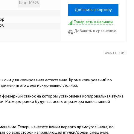
Код: 10626
Добавить в корзину
ор
Товар есть в наличии
26
Добавить к сравнению
Р
Товары 1 - 3 из 3
жны они для копирования естественно. Кроме копирований по
 применять это дело исключельно столяра.
 фрезерный станок на котором установлена копировальная втулка
и. Размеры рамки будут зависеть от размера напечатанной
мещение. Теперь нанесите линии первого прямоугольника, по
дав со всех сторон направляющей втулки/фрезы смещение.