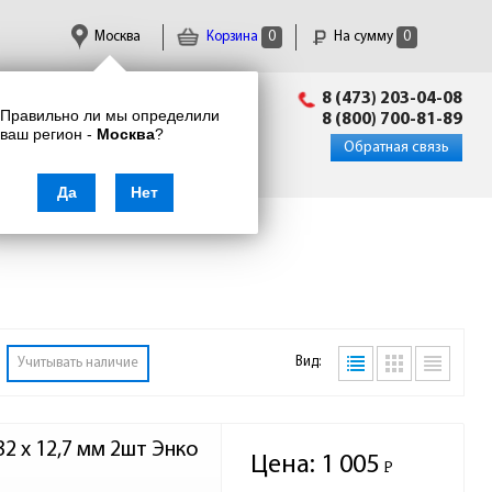
Москва
Корзина
0
На сумму
0
Пн-Пт: 09:00 - 18:00
8 (473) 203-04-08
Правильно ли мы определили
info@enkor24.ru
8 (800) 700-81-89
ваш регион -
Москва
?
Вход
|
Регистрация
Обратная связь
Да
Нет
Вид:
Учитывать наличие
2 x 12,7 мм 2шт Энко
Цена:
1 005
Р
-