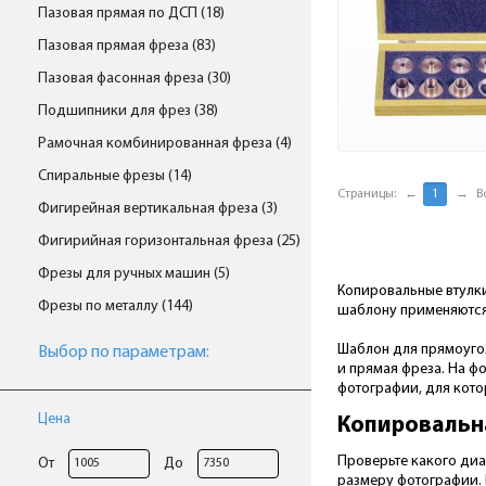
Пазовая прямая по ДСП (18)
Пазовая прямая фреза (83)
Пазовая фасонная фреза (30)
Подшипники для фрез (38)
Рамочная комбинированная фреза (4)
Спиральные фрезы (14)
Страницы:
←
1
→
В
Фигирейная вертикальная фреза (3)
Фигирийная горизонтальная фреза (25)
Фрезы для ручных машин (5)
Копировальные втулки
Фрезы по металлу (144)
шаблону применяются 
Шаблон для прямоугол
Выбор по параметрам:
и прямая фреза. На ф
фотографии, для кото
Цена
Копировальна
Проверьте какого диа
От
До
размеру фотографии. 