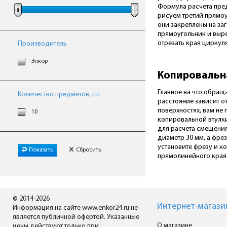
Формула расчета пред
рисуем третий прямоу
они закреплены на за
прямоугольник и выре
отрезать края циркул
Производитель
Энкор
Копировальна
Главное на что обращ
Количество предметов, шт
расстояние зависит о
поверхностях, вам не
10
копировальной втулки
для расчета смещения
диаметр 30 мм, а фрез
установите фрезу и к
Показать
Сбросить
прямолинейного края
© 2014-2026
Интернет-магази
Информация на сайте www.enkor24.ru не
является публичной офертой. Указанные
О магазине
цены действуют только при