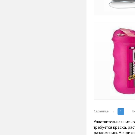
Страницы:
←
1
→
В
Уплотнительная нить 
требуется краска, рас
разложению. Неприхот