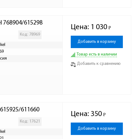
l 768904/615298
Цена:
1 030
Р
-
Код: 78969
Добавить в корзину
kel
69
Товар есть в наличии
сия
Добавить к сравнению
 615925/611660
Цена:
350
Р
-
Код: 17621
Добавить в корзину
kel
21