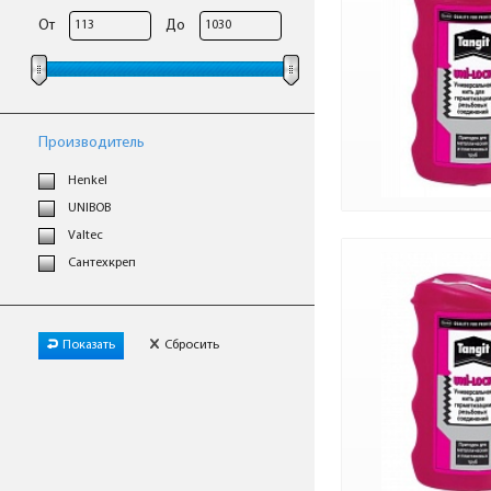
От
До
Производитель
Henkel
UNIBOB
Valtec
Сантехкреп
Показать
Сбросить