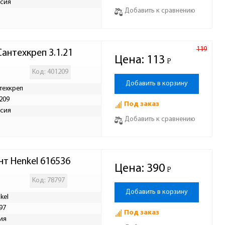
сия
Добавить к сравнению
119
антехкреп 3.1.21
Цена:
113
Р
-
Код: 401209
Добавить в корзину
техкреп
209
Под заказ
сия
Добавить к сравнению
т Henkel 616536
Цена:
390
Р
-
Код: 78797
Добавить в корзину
kel
97
Под заказ
ия