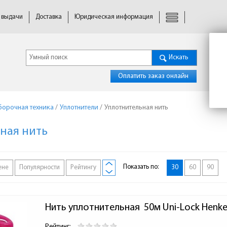
 выдачи
Доставка
Юридическая информация
Искать
Оплатить заказ онлайн
борочная техника
/
Уплотнители
/
Уплотнительная нить
ная нить
Показать по:
ене
Популярности
Рейтингу
30
60
90
Нить уплотнительная  50м Uni-Lock Henke
Рейтинг: