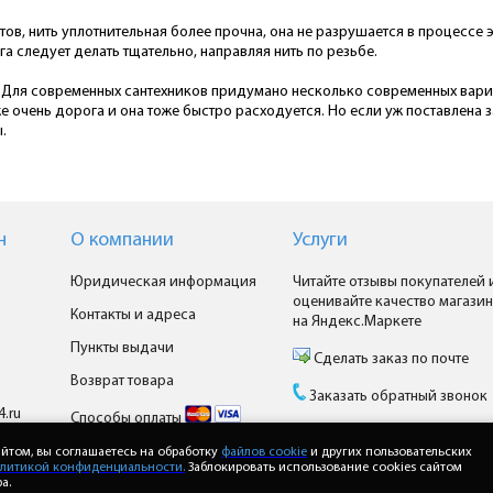
ов, нить уплотнительная более прочна, она не разрушается в процессе 
га следует делать тщательно, направляя нить по резьбе.
. Для современных сантехников придумано несколько современных вариан
оже очень дорога и она тоже быстро расходуется. Но если уж поставлен
.
н
О компании
Услуги
Юридическая информация
Читайте отзывы покупателей 
оценивайте качество магазин
Контакты и адреса
на Яндекс.Маркете
Пункты выдачи
Сделать заказ по почте
Возврат товара
Заказать обратный звонок
4.ru
Способы оплаты
Доставка
йтом, вы соглашаетесь на обработку
файлов cookie
и других пользовательских
литикой конфиденциальности.
Заблокировать использование cookies сайтом
а.
Доставка Почтой России