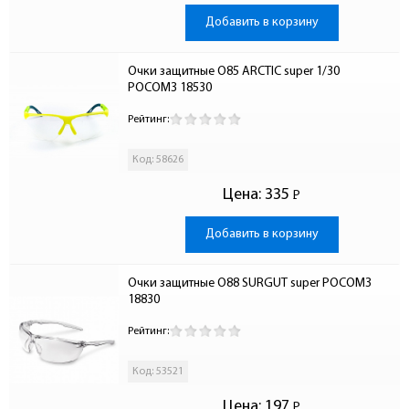
Добавить в корзину
Очки защитные О85 ARCTIC super 1/30 
РОСОМЗ 18530
Рейтинг:
Код: 58626
Цена:
335
Р
-
Добавить в корзину
Очки защитные О88 SURGUT super РОСОМЗ 
18830
Рейтинг:
Код: 53521
Цена:
197
Р