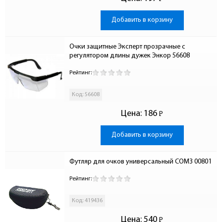
-
Добавить в корзину
Очки защитные Эксперт прозрачные c 
регулятором длины дужек Энкор 56608
Рейтинг:
Код: 56608
Цена:
186
Р
-
Добавить в корзину
Футляр для очков универсальный СОМЗ 00801
Рейтинг:
Код: 419436
Цена:
540
Р
-