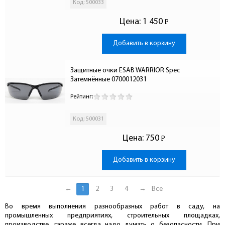
Код: 500033
Цена:
1 450
Р
-
Добавить в корзину
Защитные очки ESAB WARRIOR Spec 
Затемнённые 0700012031
Рейтинг:
Код: 500031
Цена:
750
Р
-
Добавить в корзину
←
1
2
3
4
→
Все
Во время выполнения разнообразных работ в саду, на
промышленных предприятиях, строительных площадках,
производстве, гараже всегда надо думать о безопасности. При