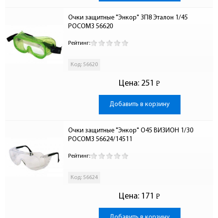
Очки защитные "Энкор" 3П8 Эталон 1/45 
РОСОМЗ 56620
Рейтинг:
Код: 56620
Цена:
251
Р
-
Добавить в корзину
Очки защитные "Энкор" О45 ВИЗИОН 1/30 
РОСОМЗ 56624/14511
Рейтинг:
Код: 56624
Цена:
171
Р
-
Добавить в корзину