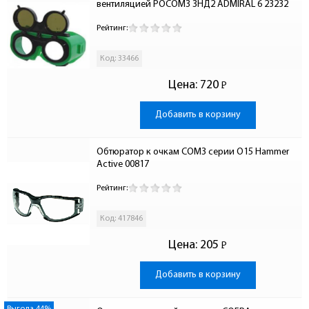
вентиляцией РОСОМЗ ЗНД2 ADMIRAL 6 23232
Рейтинг:
Код: 33466
Цена:
720
Р
-
Добавить в корзину
Обтюратор к очкам СОМЗ серии О15 Hammer 
Active 00817
Рейтинг:
Код: 417846
Цена:
205
Р
-
Добавить в корзину