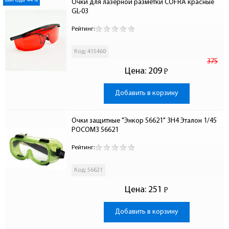
Выгода 44%
Очки для лазерной разметки COFRA красные 
GL-03
Рейтинг:
Код: 415460
375
Цена:
209
Р
-
Добавить в корзину
Очки защитные "Энкор 56621" 3Н4 Эталон 1/45 
РОСОМЗ 56621
Рейтинг:
Код: 56621
Цена:
251
Р
-
Добавить в корзину