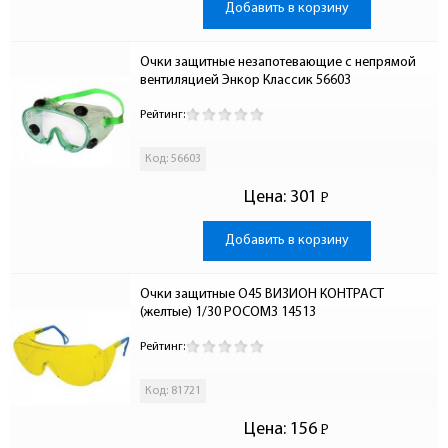
Добавить в корзину
Очки защитные незапотевающие с непрямой 
вентиляцией Энкор Классик 56603
Рейтинг:
Код: 56603
Цена:
301
Р
-
Добавить в корзину
Очки защитные О45 ВИЗИОН КОНТРАСТ 
(желтые) 1/30 РОСОМЗ 14513
Рейтинг:
Код: 81721
Цена:
156
Р
-