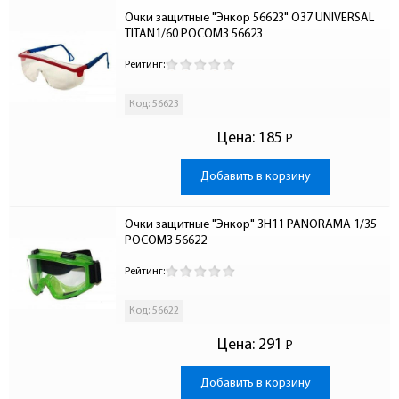
Очки защитные "Энкор 56623" О37 UNIVERSAL 
TITAN1/60 РОСОМЗ 56623
Рейтинг:
Код: 56623
Цена:
185
Р
-
Добавить в корзину
Очки защитные "Энкор" 3Н11 PANORAMA 1/35 
РОСОМЗ 56622
Рейтинг:
Код: 56622
Цена:
291
Р
-
Добавить в корзину