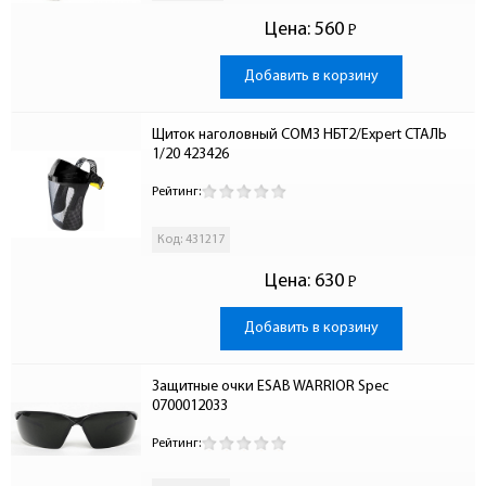
Цена:
560
Р
-
Добавить в корзину
Щиток наголовный СОМЗ НБТ2/Expert СТАЛЬ 
1/20 423426
Рейтинг:
Код: 431217
Цена:
630
Р
-
Добавить в корзину
Защитные очки ESAB WARRIOR Spec 
0700012033
Рейтинг: