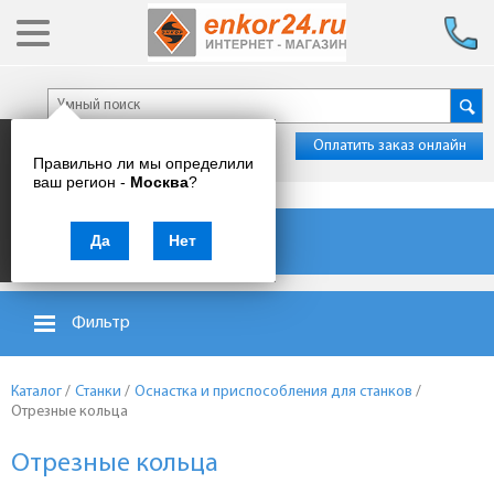
Оплатить заказ онлайн
Правильно ли мы определили
ваш регион -
Москва
?
Каталог товаров
Да
Нет
Фильтр
Каталог
/
Станки
/
Оснастка и приспособления для станков
/
Отрезные кольца
Отрезные кольца