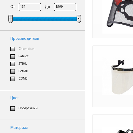
От
До
Производитель
Champion
Patriot
STIHL
БелИн
СОМЗ
Цвет
Прозрачный
Материал