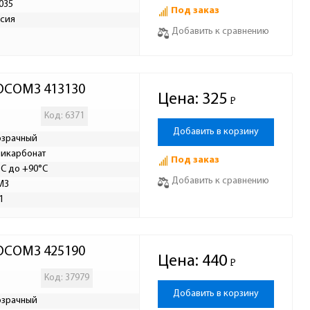
035
Под заказ
сия
Добавить к сравнению
РОСОМЗ 413130
Цена:
325
Р
-
Код: 6371
Добавить в корзину
озрачный
икарбонат
Под заказ
°C до +90°C
Добавить к сравнению
МЗ
1
РОСОМЗ 425190
Цена:
440
Р
-
Код: 37979
Добавить в корзину
озрачный