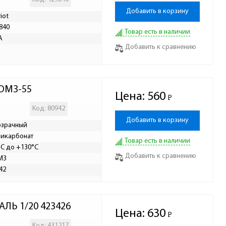
Добавить в корзину
iot
840
Товар есть в наличии
А
Добавить к сравнению
СОМЗ-55
Цена:
560
Р
-
Код: 80942
Добавить в корзину
озрачный
икарбонат
Товар есть в наличии
°C до +130°C
Добавить к сравнению
МЗ
42
АЛЬ 1/20 423426
Цена:
630
Р
-
Код: 431217