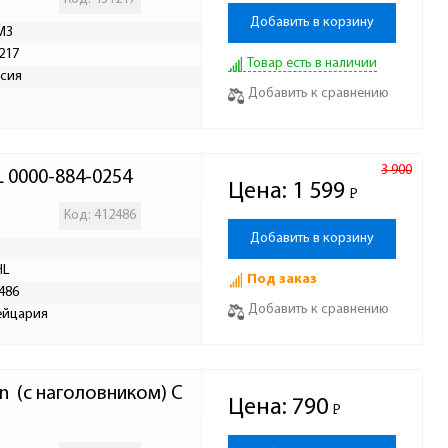
Добавить в корзину
МЗ
217
Товар есть в наличии
сия
Добавить к сравнению
3 900
L 0000-884-0254
Цена:
1 599
Р
-
Код: 412486
Добавить в корзину
HL
Под заказ
486
Добавить к сравнению
ейцария
 (с наголовником) C
Цена:
790
Р
-