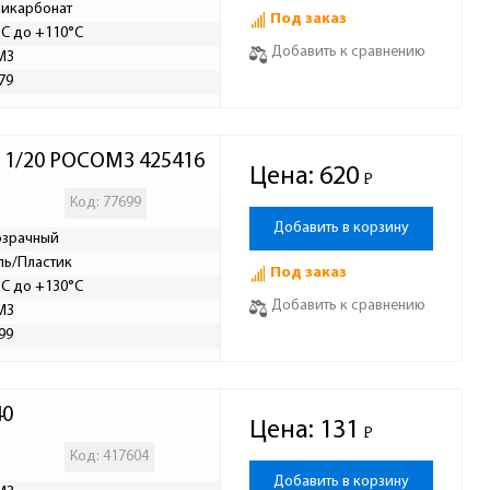
икарбонат
Под заказ
°C до +110°C
Добавить к сравнению
МЗ
79
 1/20 РОСОМЗ 425416
Цена:
620
Р
-
Код: 77699
Добавить в корзину
озрачный
ль/Пластик
Под заказ
°C до +130°C
Добавить к сравнению
МЗ
99
40
Цена:
131
Р
-
Код: 417604
Добавить в корзину