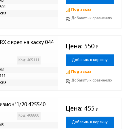
МЗ
604
Под заказ
сия
Добавить к сравнению
X с креп на каску 044
Цена:
550
Р
-
Добавить в корзину
Код: 405111
МЗ
Под заказ
111
Добавить к сравнению
сия
зион"1/20 425540
Цена:
455
Р
-
Код: 408800
Добавить в корзину
МЗ