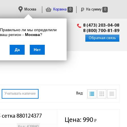
Москва
Корзина
0
На сумму
0
Пн-Пт: 09:00 - 18:00
8 (473) 203-04-08
Правильно ли мы определили
info@enkor24.ru
8 (800) 700-81-89
ваш регион -
Москва
?
Вход
|
Регистрация
Обратная связь
Да
Нет
Вид:
Учитывать наличие
 сетка 880124377
Цена:
990
Р
-
Код: 429840