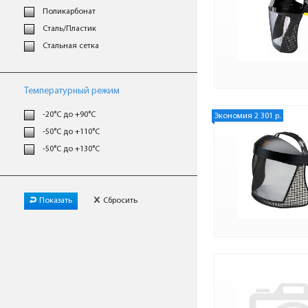
Поликарбонат
Сталь/Пластик
Стальная сетка
Температурный режим
-20°C до +90°C
Экономия 2 301 р.
-50°C до +110°C
-50°C до +130°C
Показать
Сбросить