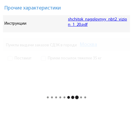
Прочие характеристики
shchitok_nagolovnyy_nbt2_vizio
Инструкции
n_1_20.pdf
Москва
Пункты выдачи заказов СДЭК в городе
Постамат
Прием посылок тяжелее 35 кг