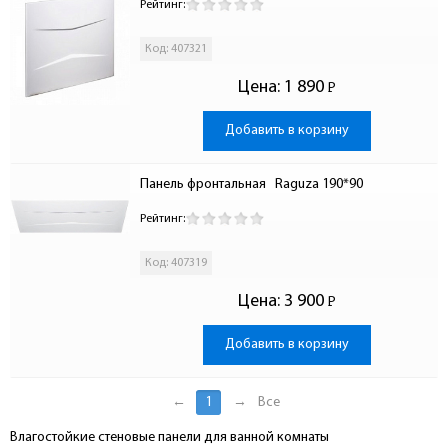
Рейтинг:
Код: 407321
Цена:
1 890
Р
-
Добавить в корзину
Панель фронтальная   Raguza 190*90
Рейтинг:
Код: 407319
Цена:
3 900
Р
-
Добавить в корзину
←
1
→
Все
Влагостойкие стеновые панели для ванной комнаты