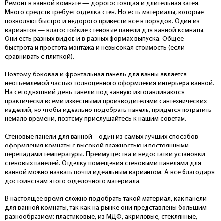
Ремонт в ванной комнате — дорогостоящая и длительная затея.
Много средств требует отделка стен. Но есть материалы, которые
позволяют быстро и недорого привести все в порядок. Один из
вариантов — влагостойкие стеновые панели для ванной комнаты.
Они есть разных видов и в разных формах выпуска. Общее —
быстрота и простота монтажа и невысокая стоимость (если
сравнивать с плиткой).
Поэтому боковая и фронтальная панель для ванны является
неотъемлемой частью полноценного оформления интерьера ванной.
На сегодняшний день панели под ванную изготавливаются
практически всеми известными производителями сантехнических
изделий, но чтобы идеально подобрать панель, придется потратить
немало времени, поэтому прислушайтесь к нашим советам.
Стеновые панели для ванной – один из самых лучших способов
оформления комнаты с высокой влажностью и постоянными
перепадами температуры. Преимущества и недостатки установки
стеновых панелей. Отделку помещения стеновыми панелями для
ванной можно назвать почти идеальным вариантом. А все благодаря
достоинствам этого отделочного материала.
В настоящее время сложно подобрать такой материал, как панели
для ванной комнаты, так как на рынке они представлены большим
разнообразием: пластиковые, из МДФ, акриловые, стеклянные,