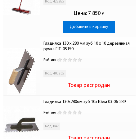
Код: 422955
Цена:
7 850
Р
-
Добавить в корзину
Гладилка 130 x 280 мм зуб 10 x 10 деревянная 
ручка FIT  05150
Рейтинг:
Код: 403205
Товар распродан
Гладилка 130х280мм зуб 10х10мм 03-06-289
Рейтинг:
Код: 847
Товар распродан