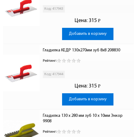
Код: 417943
Цена:
315
Р
-
Добавить в корзину
Гладилка КЕДР 130х270мм зуб 8х8 208830
Рейтинг:
Код: 417944
Цена:
315
Р
-
Добавить в корзину
Гладилка 130 x 280 мм зуб 10 x 10мм Энкор 
9908
Рейтинг: