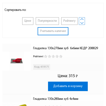
Сортировать по:
Цене
Популярности
Рейтингу
Учитывать наличие
Гладилка 130х270мм зуб  6х6мм КЕДР 208829
Рейтинг:
Код: 419171
Цена:
315
Р
-
Добавить в корзину
Гладилка 130х280мм зуб 4х4мм