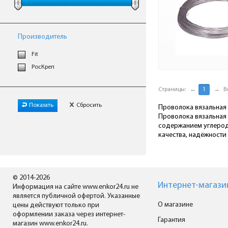
Производитель
Fit
РосКреп
Страницы:
←
1
→
В
Показать
Сбросить
Проволока вязальная
Проволока вязальная 
содержанием углерода
качества, надёжности
© 2014-2026
Интернет-магази
Информация на сайте www.enkor24.ru не
является публичной офертой. Указанные
О магазине
цены действуют только при
оформлении заказа через интернет-
Гарантия
магазин www.enkor24.ru.