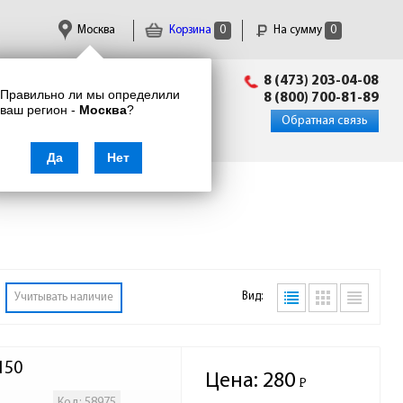
Москва
Корзина
0
На сумму
0
Пн-Пт: 09:00 - 18:00
8 (473) 203-04-08
Правильно ли мы определили
info@enkor24.ru
8 (800) 700-81-89
ваш регион -
Москва
?
Вход
|
Регистрация
Обратная связь
Да
Нет
Вид:
Учитывать наличие
150
Цена:
280
Р
-
Код: 58975