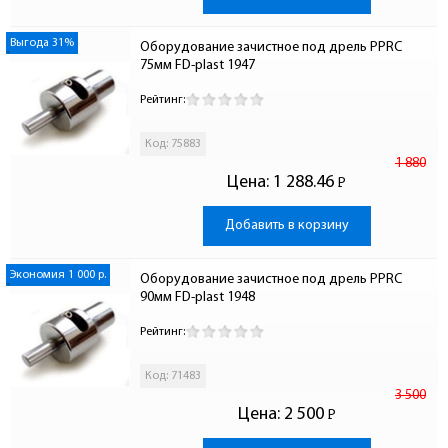
Выгода 31%
Оборудование зачистное под дрель PPRC 
75мм FD-plast 1947
Рейтинг:
Код: 75883
1 880
Цена:
1 288.46
Р
-
Добавить в корзину
Экономия 1 000 р.
Оборудование зачистное под дрель PPRC 
90мм FD-plast 1948
Рейтинг:
Код: 71483
3 500
Цена:
2 500
Р
-