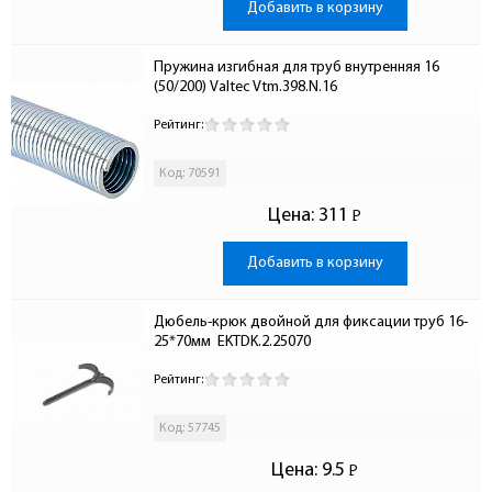
Добавить в корзину
Пружина изгибная для труб внутренняя 16 
(50/200) Valtec Vtm.398.N.16
Рейтинг:
Код: 70591
Цена:
311
Р
-
Добавить в корзину
Дюбель-крюк двойной для фиксации труб 16-
25*70мм  EKTDK.2.25070
Рейтинг:
Код: 57745
Цена:
9.5
Р
-