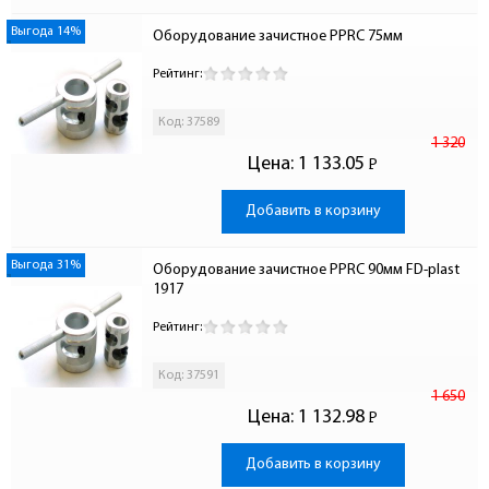
Выгода 14%
Оборудование зачистное PPRC 75мм
Рейтинг:
Код: 37589
1 320
Цена:
1 133.05
Р
-
Добавить в корзину
Выгода 31%
Оборудование зачистное PPRC 90мм FD-plast 
1917
Рейтинг:
Код: 37591
1 650
Цена:
1 132.98
Р
-
Добавить в корзину