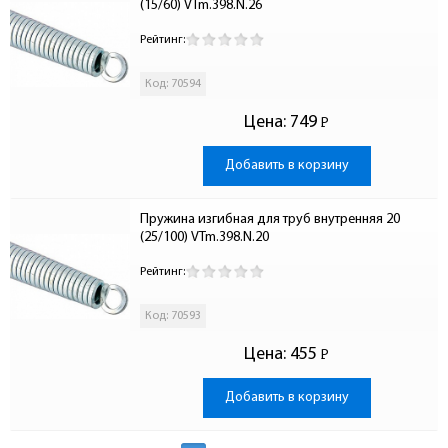
(15/60) VTm.398.N.26
Рейтинг:
Код: 70594
Цена:
749
Р
-
Добавить в корзину
Пружина изгибная для труб внутренняя 20 
(25/100) VTm.398.N.20
Рейтинг:
Код: 70593
Цена:
455
Р
-
Добавить в корзину