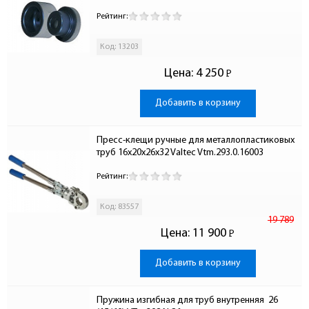
Рейтинг:
Код: 13203
Цена:
4 250
Р
-
Добавить в корзину
Пресс-клещи ручные для металлопластиковых 
труб 16x20x26x32 Valtec Vtm.293.0.16003
Рейтинг:
Код: 83557
19 789
Цена:
11 900
Р
-
Добавить в корзину
Пружина изгибная для труб внутренняя  26 