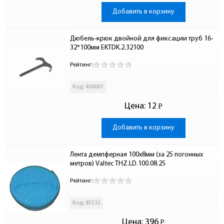
Добавить в корзину
Дюбель-крюк двойной для фиксации труб 16-
32*100мм EKTDK.2.32100
Рейтинг:
Код: 400601
Цена:
12
Р
-
Добавить в корзину
Лента демпферная 100х8мм (за 25 погонных 
метров) Valtec THZ.LD.100.08.25
Рейтинг:
Код: 85532
Цена:
396
Р