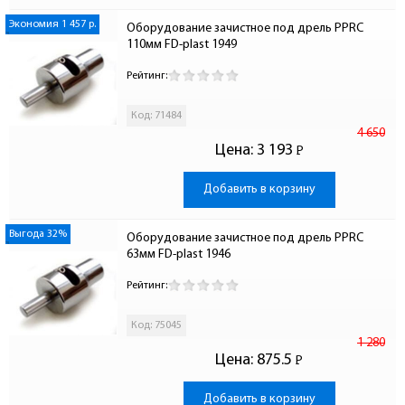
Экономия 1 457 р.
Оборудование зачистное под дрель PPRC 
110мм FD-plast 1949
Рейтинг:
Код: 71484
4 650
Цена:
3 193
Р
-
Добавить в корзину
Выгода 32%
Оборудование зачистное под дрель PPRC 
63мм FD-plast 1946
Рейтинг:
Код: 75045
1 280
Цена:
875.5
Р
-
Добавить в корзину