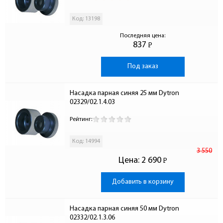
Код: 13198
Последняя цена:
837
Р
-
Под заказ
Насадка парная синяя 25 мм Dytron 
02329/02.1.4.03
Рейтинг:
Код: 14994
3 550
Цена:
2 690
Р
-
Добавить в корзину
Насадка парная синяя 50 мм Dytron 
02332/02.1.3.06