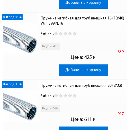
Добавить в корзину
Выгода 33%
Пружина изгибная для труб внешняя 16 (10/40) 
Vtm.399.N.16
Рейтинг:
Код: 78413
639
Цена:
425
Р
-
Добавить в корзину
Выгода 33%
Пружина изгибная для труб внешняя 20 (8/32)
Рейтинг:
Код: 70597
917
Цена:
611
Р
-