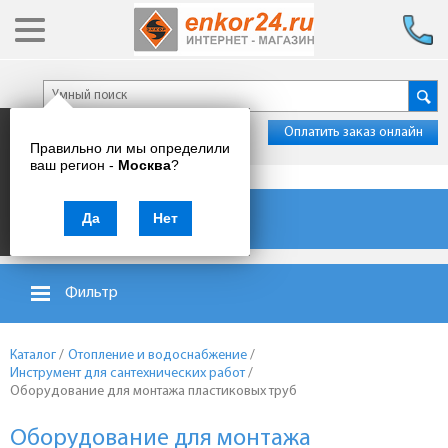
Оплатить заказ онлайн
Правильно ли мы определили
ваш регион -
Москва
?
Каталог товаров
Да
Нет
Фильтр
Каталог
/
Отопление и водоснабжение
/
Инструмент для сантехнических работ
/
Оборудование для монтажа пластиковых труб
Оборудование для монтажа