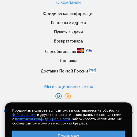
О компании
Юридическая информация
Контакты и адреса
Пункты выдачи
Возврат товара
Способы оплаты
Доставка
Доставка Почтой России
Мы в cоциальных сетях
Вы принимаете условия
политики в отношении обработки
персональных данных
Продолжая пользоваться сайтом, вы соглашаетесь на обработку
и
пользовательского соглашения
каждый раз,
файлов cookie
и других пользовательских данных в соответствии
когда оставляете свои данные в любой форме обратной связи на
с
политикой конфиденциальности.
Заблокировать использование
сайте enkor24.ru
cookies сайтом можно в настройках браузера.
Принимаю