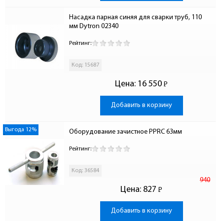
Насадка парная синяя для сварки труб, 110 
мм Dytron 02340
Рейтинг:
Код: 15687
Цена:
16 550
Р
-
Добавить в корзину
Выгода 12%
Оборудование зачистное PPRC 63мм
Рейтинг:
Код: 36584
940
Цена:
827
Р
-
Добавить в корзину