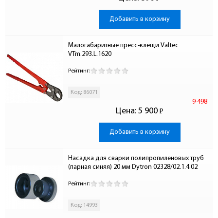
-
Добавить в корзину
Малогабаритные пресс-клещи Valtec 
VTm.293.L.1620
Рейтинг:
Код: 86071
9 498
Цена:
5 900
Р
-
Добавить в корзину
Насадка для сварки полипропиленовых труб 
(парная синяя) 20 мм Dytron 02328/02.1.4.02
Рейтинг:
Код: 14993