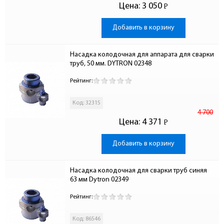
Цена:
3 050
Р
-
Добавить в корзину
Насадка колодочная для аппарата для сварки 
труб, 50 мм. DYTRON 02348
Рейтинг:
Код: 32315
4 700
Цена:
4 371
Р
-
Добавить в корзину
Насадка колодочная для сварки труб синяя 
63 мм Dytron 02349
Рейтинг:
Код: 86546