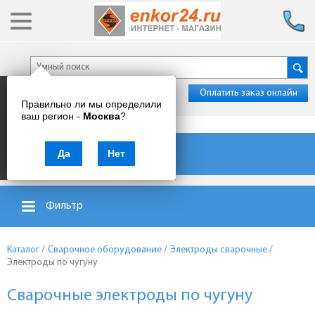
Оплатить заказ онлайн
Правильно ли мы определили
ваш регион -
Москва
?
Каталог товаров
Да
Нет
Фильтр
Каталог
/
Сварочное оборудование
/
Электроды сварочные
/
Электроды по чугуну
Сварочные электроды по чугуну