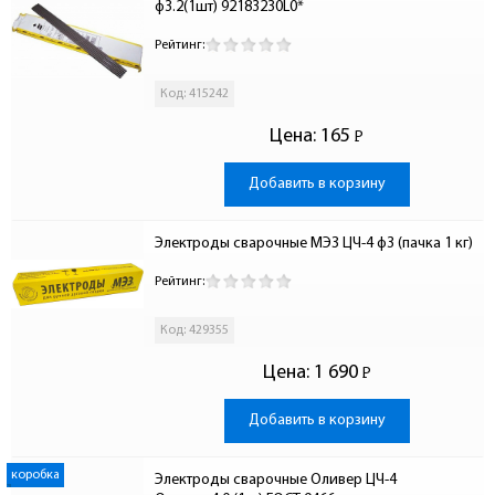
ф3.2(1шт) 92183230L0*
Рейтинг:
Код: 415242
Цена:
165
Р
-
Добавить в корзину
Электроды сварочные МЭЗ ЦЧ-4 ф3 (пачка 1 кг)
Рейтинг:
Код: 429355
Цена:
1 690
Р
-
Добавить в корзину
коробка
Электроды сварочные Оливер ЦЧ-4 