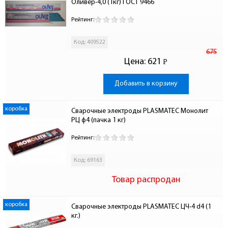
Оливер-4,0 (1кг) ГОСТ 9466
Рейтинг:
Код: 409522
675
Цена:
621
Р
-
Добавить в корзину
коробка
Сварочные электроды PLASMATEC Монолит 
РЦ ф4 (пачка 1 кг)
Рейтинг:
Код: 69163
Товар распродан
коробка
Сварочные электроды PLASMATEC ЦЧ-4 d4 (1 
кг.)