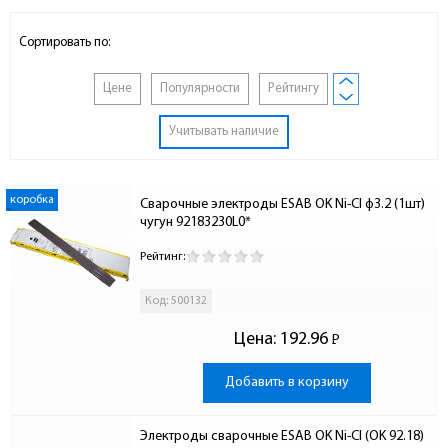
Сортировать по:
Цене
Популярности
Рейтингу
Учитывать наличие
коробка
Сварочные электроды ESAB OK Ni-Cl ф3.2 (1шт) 
чугун 92183230L0*
Рейтинг:
Код: 500132
Цена:
192.96
Р
-
Добавить в корзину
Электроды сварочные ESAB OK Ni-Cl (OK 92.18) 