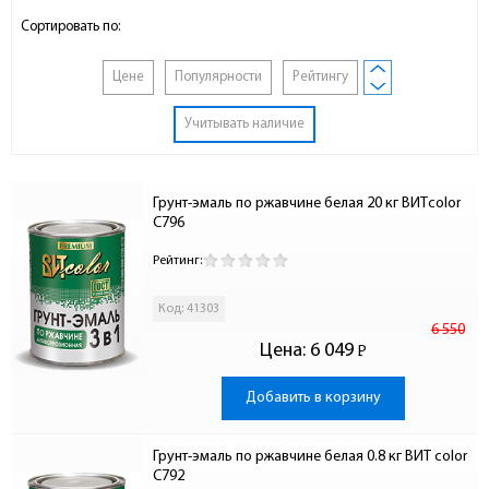
Сортировать по:
Цене
Популярности
Рейтингу
Учитывать наличие
Грунт-эмаль по ржавчине белая 20 кг ВИТcolor 
С796
Рейтинг:
Код: 41303
6 550
Цена:
6 049
Р
-
Добавить в корзину
Грунт-эмаль по ржавчине белая 0.8 кг ВИТ color 
С792