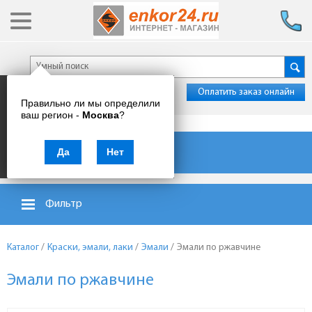
Оплатить заказ онлайн
Правильно ли мы определили
ваш регион -
Москва
?
Каталог товаров
Да
Нет
Фильтр
Каталог
/
Краски, эмали, лаки
/
Эмали
/
Эмали по ржавчине
Эмали по ржавчине