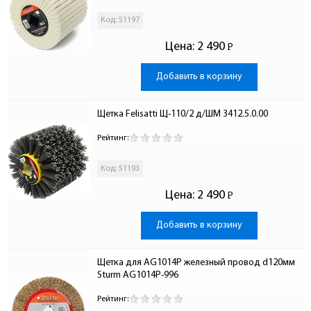
Код: 51197
Цена:
2 490
Р
-
Добавить в корзину
Щетка Felisatti Щ-110/2 д/ШМ 3412.5.0.00
Рейтинг:
Код: 51193
Цена:
2 490
Р
-
Добавить в корзину
Щетка для AG1014P железный провод d120мм 
Sturm AG1014P-996
Рейтинг: