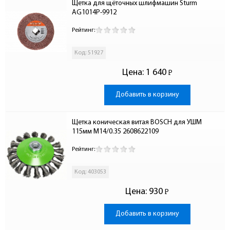
Щетка для щёточных шлифмашин Sturm 
AG1014P-9912
Рейтинг:
Код: 51927
Цена:
1 640
Р
-
Добавить в корзину
Щетка коническая витая BOSCH для УШМ 
115мм М14/0.35 2608622109
Рейтинг:
Код: 403053
Цена:
930
Р
-
Добавить в корзину