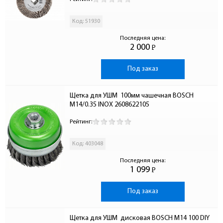
Код: 51930
Последняя цена:
2 000
Р
-
Под заказ
Щетка для УШМ  100мм чашечная BOSCH  
М14/0.35 INOX 2608622105
Рейтинг:
Код: 403048
Последняя цена:
1 099
Р
-
Под заказ
Щетка для УШМ  дисковая BOSCH М14 100 DIY 