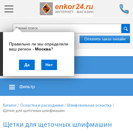
Оплатить заказ онлайн
Правильно ли мы определили
ваш регион -
Москва
?
Каталог товаров
Да
Нет
Фильтр
Каталог
/
Оснастка и расходники
/
Шлифовальная оснастка
/
Щетки для щеточных шлифмашин
Щетки для щеточных шлифмашин