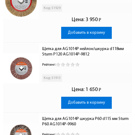
Код: 51929
Цена:
3 950
Р
-
Добавить в корзину
Щетка для AG1014P нейлон/шкурка d118мм 
Sturm P120 AG1014P-9812
Рейтинг:
Код: 51913
Цена:
1 650
Р
-
Добавить в корзину
Щетка для AG1014P шкурка Р60 d115 мм Sturm 
Р60 AG1014P-9960
Рейтинг: