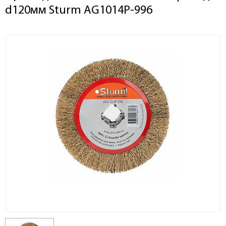
d120мм Sturm AG1014P-996