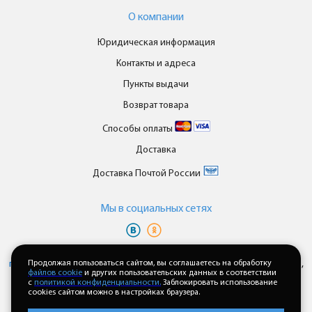
О компании
Юридическая информация
Контакты и адреса
Пункты выдачи
Возврат товара
Способы оплаты
Доставка
Доставка Почтой России
Мы в cоциальных сетях
Вы принимаете условия
политики в отношении обработки
персональных данных
Продолжая пользоваться сайтом, вы соглашаетесь на обработку
и
пользовательского соглашения
каждый раз,
файлов cookie
и других пользовательских данных в соответствии
когда оставляете свои данные в любой форме обратной связи на
с
политикой конфиденциальности.
Заблокировать использование
сайте enkor24.ru
cookies сайтом можно в настройках браузера.