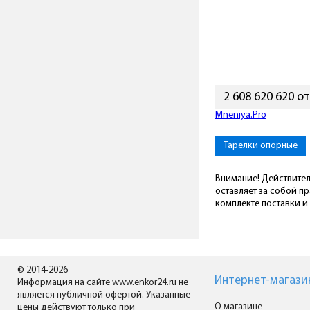
2 608 620 620 о
Mneniya.Pro
Тарелки опорные
Внимание! Действител
оставляет за собой п
комплекте поставки и 
© 2014-2026
Интернет-магази
Информация на сайте www.enkor24.ru не
является публичной офертой. Указанные
О магазине
цены действуют только при