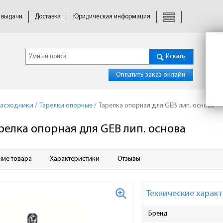
 выдачи
Доставка
Юридическая информация
Искать
Оплатить заказ онлайн
расходники
/
Тарелки опорные
/
Тарелка опорная для GEB лип. основа
релка опорная для GEB лип. основа
ние товара
Характеристики
Отзывы
Технические характ
Бренд