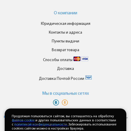
О компании
Юридическая информация
Контакты и адреса
Пункты выдачи
Возврат товара
Способы оплаты
Доставка
Доставка Почтой России
Мы в cоциальных сетях
Вы принимаете условия
политики в отношении обработки
персональных данных
Продолжая пользоваться сайтом, вы соглашаетесь на обработку
и
пользовательского соглашения
каждый раз,
файлов cookie
и других пользовательских данных в соответствии
когда оставляете свои данные в любой форме обратной связи на
с
политикой конфиденциальности.
Заблокировать использование
сайте enkor24.ru
cookies сайтом можно в настройках браузера.