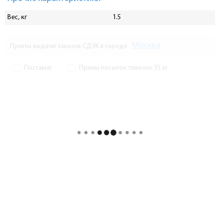
Вес, кг
1.5
Москва
Пункты выдачи заказов СДЭК в городе
Постамат
Прием посылок тяжелее 35 кг