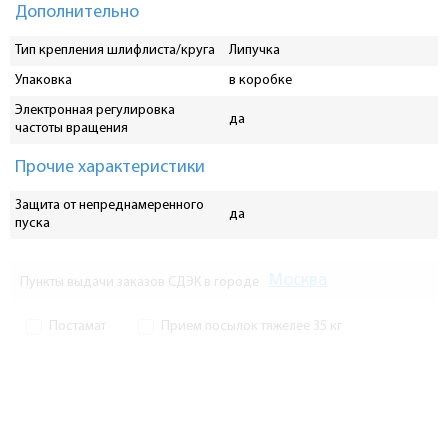
Дополнительно
Тип крепления шлифлиста/круга
Липучка
Упаковка
в коробке
Электронная регулировка
да
частоты вращения
Прочие характеристики
Защита от непреднамеренного
да
пуска
Москва
Пункты выдачи заказов СДЭК в городе
Постамат
Прием посылок тяжелее 35 кг