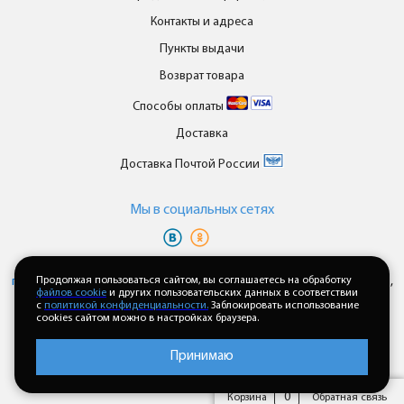
Контакты и адреса
Пункты выдачи
Возврат товара
Способы оплаты
Доставка
Доставка Почтой России
Мы в cоциальных сетях
Вы принимаете условия
политики в отношении обработки
персональных данных
Продолжая пользоваться сайтом, вы соглашаетесь на обработку
и
пользовательского соглашения
каждый раз,
файлов cookie
и других пользовательских данных в соответствии
когда оставляете свои данные в любой форме обратной связи на
с
политикой конфиденциальности.
Заблокировать использование
сайте enkor24.ru
cookies сайтом можно в настройках браузера.
Принимаю
0
Корзина
Обратная связь