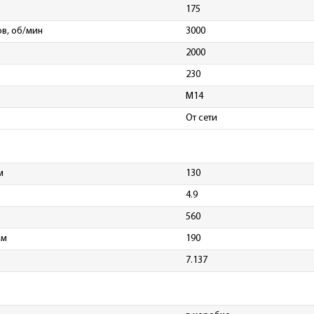
175
в, об/мин
3000
2000
230
M14
От сети
м
130
4.9
560
мм
190
7.137