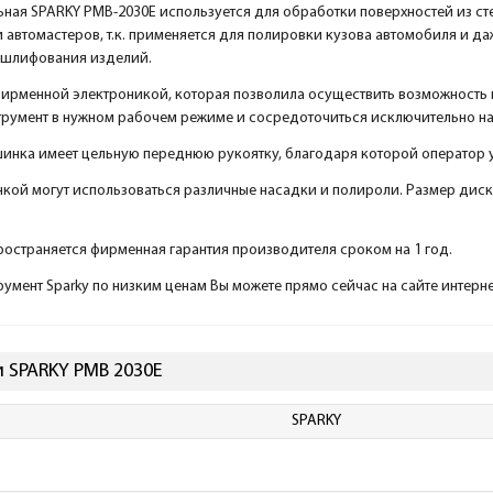
ая SPARKY PMB-2030Е используется для обработки поверхностей из стек
 автомастеров, т.к. применяется для полировки кузова автомобиля и д
я шлифования изделий.
рменной электроникой, которая позволила осуществить возможность п
румент в нужном рабочем режиме и сосредоточиться исключительно на
инка имеет цельную переднюю рукоятку, благодаря которой оператор
кой могут использоваться различные насадки и полироли. Размер дис
ространяется фирменная гарантия производителя сроком на 1 год.
румент Sparky по низким ценам Вы можете прямо сейчас на сайте интерн
 SPARKY PMB 2030E
SPARKY