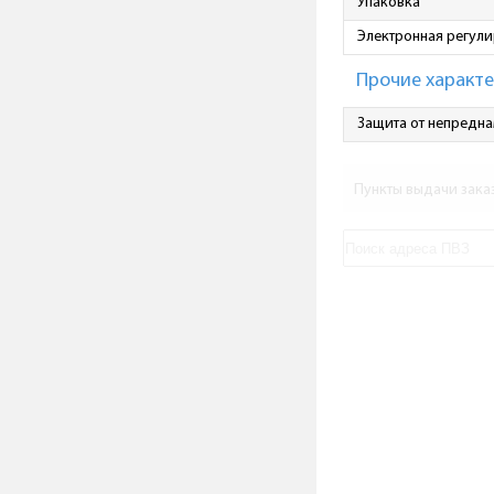
Упаковка
Электронная регул
Прочие характ
Защита от непредна
Пункты выдачи зака