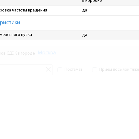
в коробке
ировка частоты вращения
да
еристики
меренного пуска
да
Москва
зов СДЭК в городе
Постамат
Прием посылок тяжел