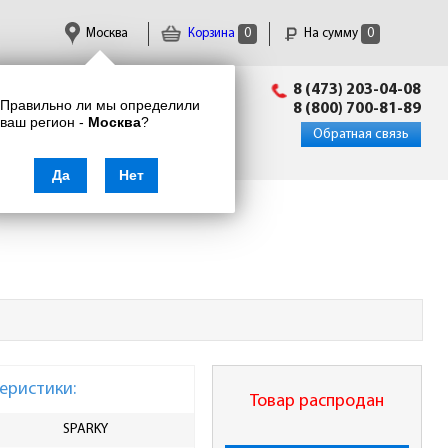
Москва
Корзина
0
На сумму
0
Пн-Пт: 09:00 - 18:00
8 (473) 203-04-08
Правильно ли мы определили
info@enkor24.ru
8 (800) 700-81-89
ваш регион -
Москва
?
Вход
|
Регистрация
Обратная связь
Да
Нет
еристики:
Товар распродан
SPARKY
Напряжение, В/Гц
230