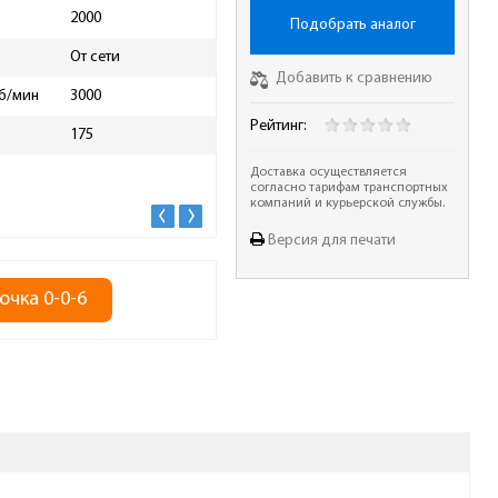
2000
Резьба шпинделя
M14
Подобрать аналог
От сети
Упаковка
в ко
Добавить к сравнению
об/мин
3000
Защита от непреднамеренного
да
пуска
Рейтинг:
175
Электронная регулировка
да
Доставка осуществляется
частоты вращения
согласно тарифам транспортных
компаний и курьерской службы.
Версия для печати
очка 0-0-6