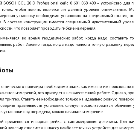
 BOSCH GOL 20 D Professional кейс 0 601 068 400 – устройство для 
 точек, чтобы понять, является ли данный уровень оптимальным. М
змерения установку необходимо установить на специальный штатив,
о. В составе конструкции имеется специальный чувствительный урове
скости, что позволяет проводить гибкие измерения.
рименяется во время геодезических работ, когда надо составить т
ельных работ. Именно тогда, когда надо нанести точную разметку пе
ии.
боты
оптического нивелира необходимо знать, как именно им пользоваться 
ультатов измерений, что приведет к некачественной работе. Однако, пр
или триггер. Ставить её необходимо только на идеально ровную поверхн
роверить правильность установки, следует воспользоваться обычным 
ть установки подтверждена, можно начинать измерение.
й применяется инварная рейка с сантиметровым делением. Для на
кий нивелир относится к классу наиболее точных устройств для измере