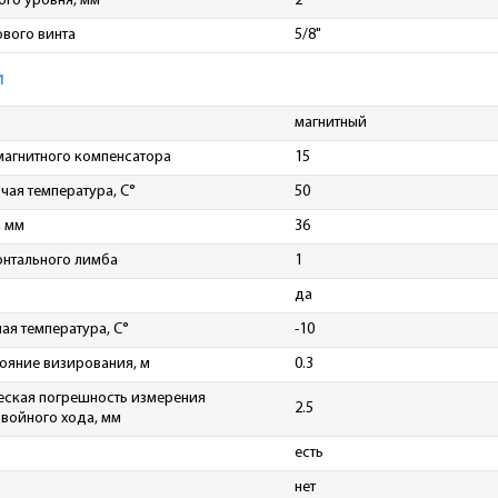
ого уровня, мм
2
ового винта
5/8"
и
магнитный
магнитного компенсатора
15
ая температура, С°
50
, мм
36
онтального лимба
1
да
я температура, C°
-10
ояние визирования, м
0.3
еская погрешность измерения
2.5
двойного хода, мм
есть
нет