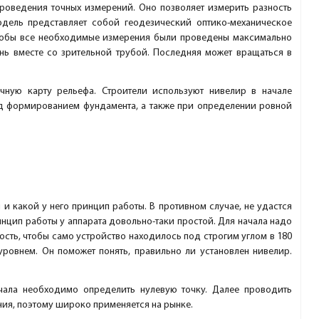
проведения точных измерений. Оно позволяет измерить разность
одель представляет собой геодезический оптико-механическое
 чтобы все необходимые измерения были проведены максимально
нь вместе со зрительной трубой. Последняя может вращаться в
очную карту рельефа. Строители используют нивелир в начале
ред формированием фундамента, а также при определении ровной
и какой у него принцип работы. В противном случае, не удастся
инцип работы у аппарата довольно-таки простой. Для начала надо
ость, чтобы само устройство находилось под строгим углом в 180
уровнем. Он поможет понять, правильно ли установлен нивелир.
чала необходимо определить нулевую точку. Далее проводить
ния, поэтому широко применяется на рынке.