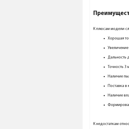
Преимущест
К плюсам модели сл
Хорошая то
Увеличение 
Дальность д
Точность 3 
Наличие пы
Поставка в 
Наличие вл
Формирован
К недостаткам отно