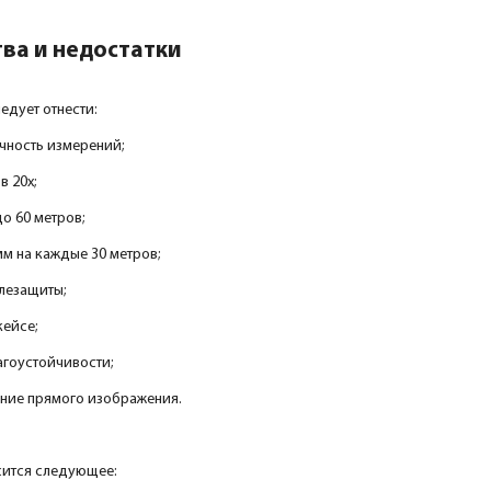
ва и недостатки
едует отнести:
чность измерений;
в 20х;
о 60 метров;
мм на каждые 30 метров;
лезащиты;
кейсе;
агоустойчивости;
ие прямого изображения.
сится следующее: