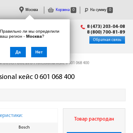
Москва
Корзина
0
На сумму
0
Пн-Пт: 09:00 - 18:00
8 (473) 203-04-08
Правильно ли мы определили
info@enkor24.ru
8 (800) 700-81-89
ваш регион -
Москва
?
Вход
|
Регистрация
Обратная связь
Да
Нет
 BOSCH GOL 20 D Professional кейс 0 601 068 400
onal кейс 0 601 068 400
еристики:
Товар распродан
Bosch
Диаметр объектива, мм
36