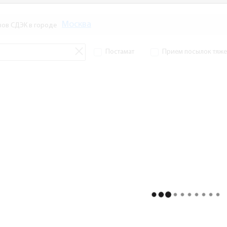
Москва
зов СДЭК в городе
Постамат
Прием посылок тяжел