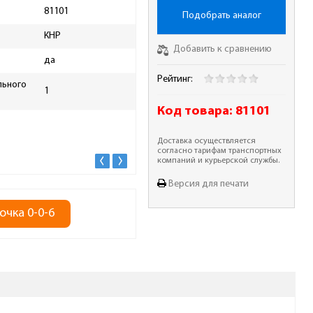
81101
Максимальная рабочая
Подобрать аналог
50
температура, С°
КНР
Минимальная рабочая
Добавить к сравнению
-10
да
температура, C°
Рейтинг:
льного
Минимальное расстояние
1
0.3
визирования, м
Код товара:
81101
Поверка
нет
Доставка осуществляется
согласно тарифам транспортных
компаний и курьерской службы.
Версия для печати
очка 0-0-6