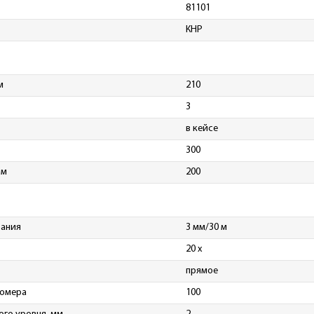
81101
КНР
м
210
3
в кейсе
300
мм
200
вания
3 мм/30 м
20 х
прямое
номера
100