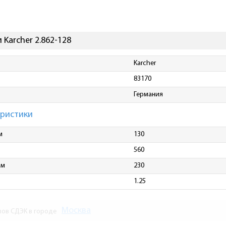
Karcher 2.862-128
Karcher
83170
Германия
еристики
м
130
560
мм
230
1.25
Москва
зов СДЭК в городе