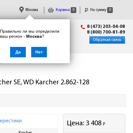
Москва
Корзина
0
На сумму
0
Пн-Пт: 09:00 - 18:00
8 (473) 203-04-08
Правильно ли мы определили
info@enkor24.ru
8 (800) 700-81-89
ваш регион -
Москва
?
Вход
|
Регистрация
Обратная связь
Да
Нет
в
/
er SE, WD Karcher 2.862-128
еристики:
Цена:
3 408
Р
-
Karcher
Ширина упаковки, мм
230