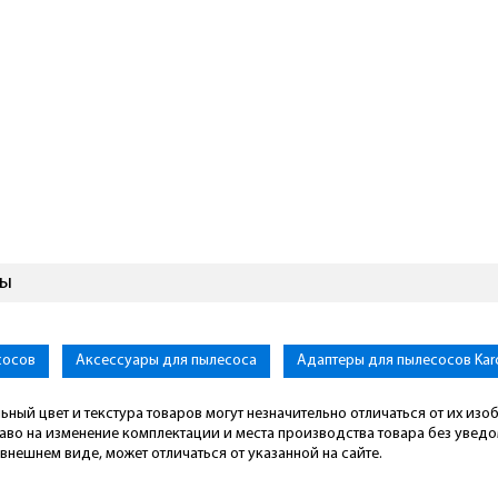
вы
сосов
Аксессуары для пылесоса
Адаптеры для пылесосов Kar
ьный цвет и текстура товаров могут незначительно отличаться от их из
раво на изменение комплектации и места производства товара без увед
внешнем виде, может отличаться от указанной на сайте.